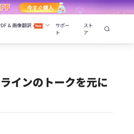
PDF & 画像翻訳
サポー
スト
ト
ア
Image Translator - AI画像翻訳
除
iOS 26
Tenorshare PDNob - AI PDF編集
高精度OCR
ョンロック解除
たラインのトークを元に
PDNobオンライン
解除
NotebookLMスライド編集
ップ暗号化を解除
Tenoshare PixPretty - AIポートレート編集