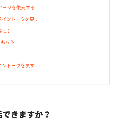
メッセージを復元する
ライントークを戻す
なし】
てもらう
イントークを戻す
活できますか？