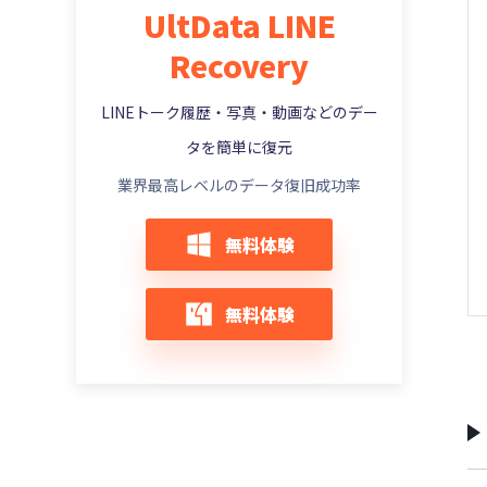
UltData LINE
LINEの引き継ぎで以前の端末がない？
Recovery
LINE電話が鳴らない、不在着信になる？
LINEアルバムのコンテンツ利用同意とは？
LINEトーク履歴・写真・動画などのデー
タを簡単に復元
業界最高レベルのデータ復旧成功率
無料体験
無料体験