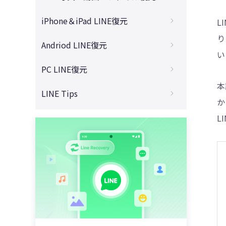
LINEのトーク履歴をどうしても復元したい
LINEでブロック削除した人の復活
4DDiG - 動画修復
保存期間を過ぎたLINE写真の復元
iPhone＆iPad LINE復元
L
初期化されたLINEの復元
LINE Keepが終了したら写真などの復元
保存期間を過ぎたLINE動画の復元
り
iPhoneでLINEた動画を無料で復元
Andriod LINE復元
テキスト形式からLINEの復元
取り消したLINEメッセージの復元
い
バックアップなしのLINE写真の復元
iPhoneでLINEトーク履歴の復元
スマホ初期化した時LINEの復元
AndroidでLINE写真を無料で復元
PC LINE復元
LINEアカウントを復活させる裏ワザ
LINEアルバムの写真を復元
バックアップなしのLINEトークの復元
LINEトークの保存期間は？
Android機種変でLINE写真の復元
本
LINEオープンチャットの復元
PC版LINEトーク履歴をスマホへの同期
LINE Tips
期限切れたLINEのPDF復元
iPhone機種変でLINEトークの復元
LINEを再インストールしたらどうなる？
か
Android機種変でLINEトークの復元
UltData LINE Recoveryの安全性
PCからLINEの復元
期限切れたLINEファイルの復元
LINEが初期化したらどうなる？
iCloudからLINEの復元
L
LINEグループを退会してトークの復元
GoogleドライブからLINEの復元
PC版LINEがログインできない
LINE動画の保存期間は？
iPadとiPhone両方で同じLINEを使う方法
iTunesからLINEだけの復元
アンインストールしたLINEの復元
LINE写真の保存期間は？
LINEのボイスメッセージを送信・保存・復
iPadでLINEトーク履歴を復元
バックアップ・パソコンなしでのLINE復元
元
LINEアルバムの保存期間は？
iPhoneとiPadでLINEトーク履歴が消えた
無料のLINEトーク履歴復元ソフト
Apple WatchでLINEにログインできない
UltData LINE Recoveryを無料ダウンロー
ド
LINEを再インストールするには？
LINEで既読をつけずに読む方法