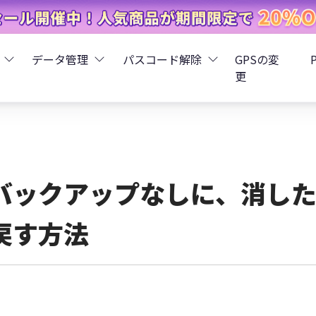
データ管理
パスコード解除
GPSの変
更
ータ復元
iCareFone - LINEデータ転送
Boot - iOS不具合修復
4uKey - iPhoneパスコード解
iOS 26
データ復元
iCareFone - iPhoneデータ転送
iOS 26
oot - Android不具合修復
4MeKey - アクティベーシ
バックアップなしに、消し
復元
sCare - iTunes不具合修復
iCareFone - AndroidとiOS間でデータ転送
4uKey - iOSパスワード管理
戻す方法
pデータ復元
ows Boot Genius
iCareFone - WhatsAppデータ転送
4uKey - Android画面ロック
ータ復元
Phone Mirror - 携帯画面ミラーリング
4uKey - iTunesバックア
元
iCareFone - LINEデータ転送 App