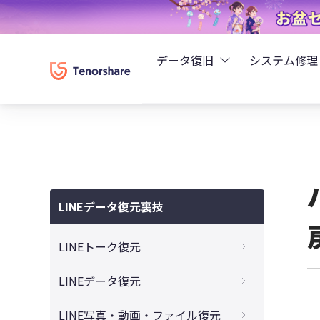
データ復旧
システム修理
UltData - iPhoneデ
Rei
UltData - Android
ReiB
UltData - LINEデータ
LINEデータ復元裏技
Tune
UltData - WhatsAp
LINEトーク復元
Wind
4DDiG - Windowsデ
バックアップがないLINEトークの復元
LINEデータ復元
機種変でLINEをバックアップせずに復元
4DDiG - Macデータ復
トークなしで削除したLINE友達の復元
LINE写真・動画・ファイル復元