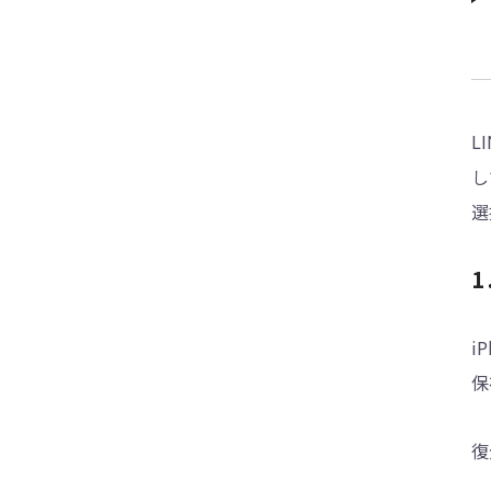
L
し
選
1
i
保
復