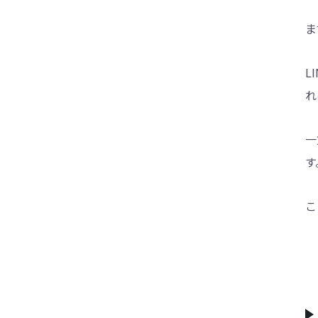
ま
L
れ
一
す
こ