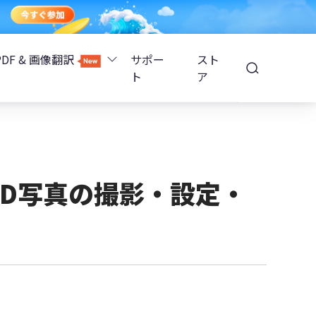
PDF & 画像翻訳
サポー
スト
ト
ア
Image Translator - AI画像翻訳
除
iOS 26
Tenorshare PDNob - AI PDF編集
高精度OCR
ョンロック解除
！3D写真の撮影・設定・
PDNobオンライン
解除
NotebookLMスライド編集
ップ暗号化を解除
Tenoshare PixPretty - AIポートレート編集