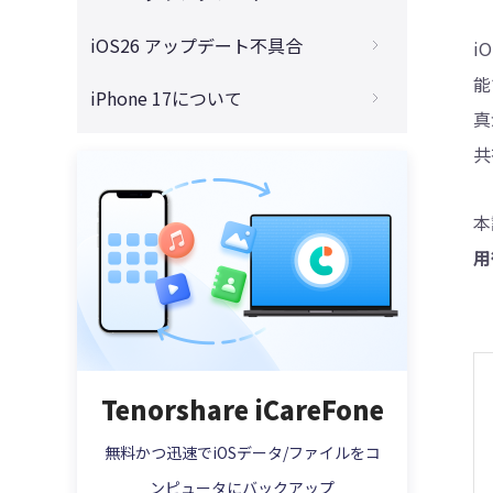
ンストールする方法まとめ
リリース？
4DDiG - 動画修復
iOS 26からiOS 18に戻す！バグ解消のため
iOS26 アップデート不具合
i
iOS 26をインストールするには？初心者向
iOS 26にアップデートするべきか？魅力と
の最適なダウングレード方法
けにわかりやすく手順解説
能
注意点を全面解説
iOS 26アップデートに失敗した？インスト
iPhone 17について
iOS 26をダウングレードしたい方必見！注
iOS 26のアップデートで容量不足？今すぐ
ールできない原因と解決法8選【2025年最
真
iOS 26とiOS 18の違いを徹底比較！アップ
意点と対策まとめ
できるストレージ確保術まとめ！
新版】
iPhone 17 Proはダサい？デザイン・サイ
デートすべきか迷っている方へ
共
ズ・性能を徹底解説
【要注意】iOS26 ベータをアップデートす
iPhoneアップデート中にフリーズした時の
Apple IntelligenceとChatGPTの違いは？
る前にやらないと後悔する！失敗しないた
解決法【iOS26対応】
iPhone 17取扱説明書PDF完全ガイド｜無
機能・使いやすさ・今後の進化を徹底解
本
めの事前対策まとめ
料ダウンロードと使い方解説
説！
iOS26が出てこない？考えられる原因と今
用
すぐ試せる解決策まとめ
iPhone 17ストレージ容量比較｜256GB・
AirPodsの「ライブ翻訳」機能とは？iOS26
512GB・2TBの違いと選び方
で実現するリアルタイム通訳のすべて
iOS26で「アップデートを準備中」で進ま
ない問題が発生？今すぐ試せる対処法5
【2025年版】iPhone 17とiPhone 16 どっ
iOS 26でSiriが大進化！LLM搭載で「賢く・
選！
ちがおすすめ？買う前に知るべきポイント
自然に・あなたらしく」使える時代へ
iOS26で「アップデートを検証中」から進
iPhone Air MagSafeバッテリーは買うべ
Tenorshare iCareFone
iOS 26でGoogle Geminiが使える！Apple
まない時の対処法とは？原因・対処法を徹
き？性能・メリット・注意点を解説
Intelligenceとの統合で広がるAIの新時代
底解説！
無料かつ迅速でiOSデータ/ファイルをコ
最新！AirPods Pro 3にライブ翻訳機能搭
iOS 26アップデートが終わらない？リンゴ
載！使い方と対応言語をチェック
ンピュータにバックアップ