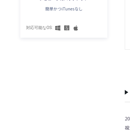
マークで止まる原因と6つの解決方法
簡単かつiTunesなし
必見！iPhone17のeSIM変更はドコモでど
デベロッパーモードが表示されない？
うする？手順・メリット・注意点まとめ
iOS26で有効化する方法
最新！iPhone 16値下げ＆iPhone 17値上
対応可能なOS:
【随時更新】iOS 26不具合完全ガイド｜よ
げ徹底比較｜買うならどっち？
くある問題とその解決策
初心者必見！iPhone 17機種変更時にやる
iOS 26アップデートしてからiPhoneが重
べきこと｜安全にデータ移行する方法も解
い？原因別の改善方法と対処法を徹底解
説
説！
iPhone 17機種変更のデータ移行方法まと
iOS 26アップデート後にiPhoneが熱くなる
め｜クイックスタート・iCloud・iTunes・
原因と対処法10選【完全版】
PC徹底解説
【iOS26】iPhoneアップデート後ネットに
大量の写真も安心！iPhone 17に写真を一
繋がらない？今すぐ試したいWi-Fi対処法ま
括移行する方法
とめ
iPhone 17がすぐ熱くなるときに試すべき
解決！iPhone電池の減りが異常に早い？
対策｜絶対治る
iOS26でのバッテリー問題を完全解決する
2
方法
iPhone 17がパソコンに接続できない時の
視
完全ガイド｜初心者でもできる対処法まと