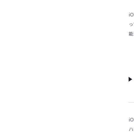
i
っ
能
i
ハ