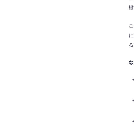
め
機
iPhone 17の不具合を今すぐ解決！初心者
でもできる基本対処法
こ
iPhone 17が初期設定で進まない？原因と
に
対処法を徹底解説！
る
新しいiPhone 17がWi-Fiに繋がらない？原
因と簡単な対処法をチェック
な
iPhone 17が勝手に再起動を繰り返す！原
因・対処法・予防策を徹底解説！
iPhone 17リカバリーモードのやり方と解
除方法を徹底解説｜できない時の対処法も
これで解決！iPhone 17 バッテリー減りが
早い時の対策12選