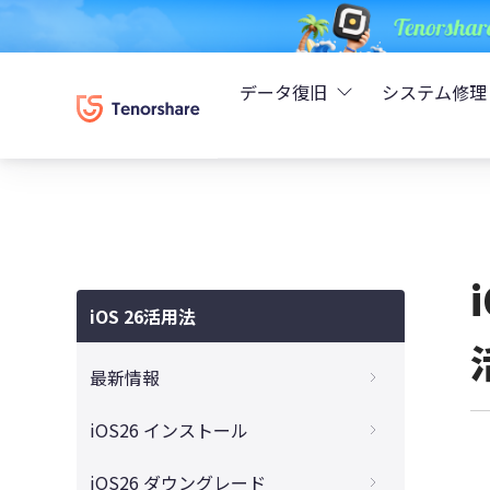
データ復旧
システム修理
UltData - iPhoneデ
Rei
UltData - Android
ReiB
UltData - LINEデータ
iOS 26活用法
Tune
UltData - WhatsAp
最新情報
Wind
4DDiG - Windowsデ
iOS 26はいつ公開？リリース時期・入手方
iOS26 インストール
法・失敗しないアップデート対策まとめ
4DDiG - Macデータ復
【完全ガイド】iOS 26をダウンロード・イ
iOS26 ダウングレード
iOS26の新機能と変更点を徹底解説！いつ