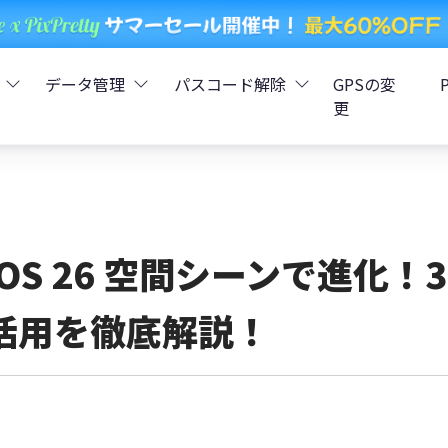
データ管理
パスコード解除
GPSの変
更
ータ復元
iCareFone - LINEデータ転送
Boot - iOS不具合修復
4uKey - iPhoneパスコード解
iOS 26
データ復元
iCareFone - iPhoneデータ転送
iOS 26
oot - Android不具合修復
4MeKey - アクティベーシ
iOS 26 空間シーンで進化
復元
sCare - iTunes不具合修復
iCareFone - AndroidとiOS間でデータ転送
4uKey - iOSパスワード管理
活用を徹底解説！
pデータ復元
ows Boot Genius
iCareFone - WhatsAppデータ転送
4uKey - Android画面ロック
ータ復元
Phone Mirror - 携帯画面ミラーリング
4uKey - iTunesバックア
元
iCareFone - LINEデータ転送 App