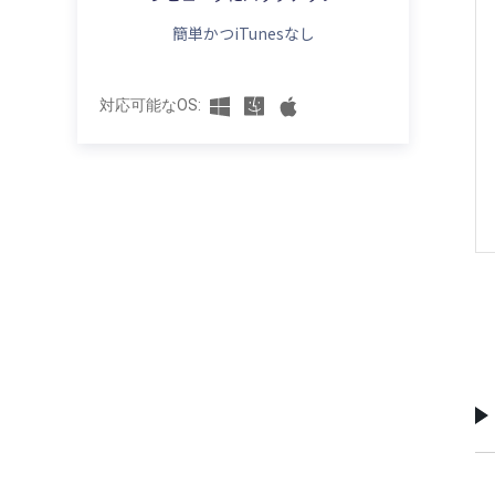
マークで止まる原因と6つの解決方法
簡単かつiTunesなし
必見！iPhone17のeSIM変更はドコモでど
デベロッパーモードが表示されない？
うする？手順・メリット・注意点まとめ
iOS26で有効化する方法
最新！iPhone 16値下げ＆iPhone 17値上
対応可能なOS:
【随時更新】iOS 26不具合完全ガイド｜よ
げ徹底比較｜買うならどっち？
くある問題とその解決策
初心者必見！iPhone 17機種変更時にやる
iOS 26アップデートしてからiPhoneが重
べきこと｜安全にデータ移行する方法も解
い？原因別の改善方法と対処法を徹底解
説
説！
iPhone 17機種変更のデータ移行方法まと
iOS 26アップデート後にiPhoneが熱くなる
め｜クイックスタート・iCloud・iTunes・
原因と対処法10選【完全版】
PC徹底解説
【iOS26】iPhoneアップデート後ネットに
大量の写真も安心！iPhone 17に写真を一
繋がらない？今すぐ試したいWi-Fi対処法ま
括移行する方法
とめ
iPhone 17がすぐ熱くなるときに試すべき
解決！iPhone電池の減りが異常に早い？
対策｜絶対治る
iOS26でのバッテリー問題を完全解決する
方法
iPhone 17がパソコンに接続できない時の
完全ガイド｜初心者でもできる対処法まと