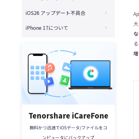
ンストールする方法まとめ
リリース？
4DDiG - 動画修復
iOS 26からiOS 18に戻す！バグ解消のため
iOS26 アップデート不具合
A
iOS 26をインストールするには？初心者向
iOS 26にアップデートするべきか？魅力と
の最適なダウングレード方法
けにわかりやすく手順解説
大
注意点を全面解説
iOS 26アップデートに失敗した？インスト
iPhone 17について
iOS 26をダウングレードしたい方必見！注
iOS 26のアップデートで容量不足？今すぐ
ールできない原因と解決法8選【2025年最
な
iOS 26とiOS 18の違いを徹底比較！アップ
意点と対策まとめ
できるストレージ確保術まとめ！
新版】
iPhone 17 Proはダサい？デザイン・サイ
デートすべきか迷っている方へ
る
ズ・性能を徹底解説
【要注意】iOS26 ベータをアップデートす
iPhoneアップデート中にフリーズした時の
増
Apple IntelligenceとChatGPTの違いは？
る前にやらないと後悔する！失敗しないた
解決法【iOS26対応】
iPhone 17取扱説明書PDF完全ガイド｜無
機能・使いやすさ・今後の進化を徹底解
めの事前対策まとめ
料ダウンロードと使い方解説
説！
iOS26が出てこない？考えられる原因と今
すぐ試せる解決策まとめ
iPhone 17ストレージ容量比較｜256GB・
AirPodsの「ライブ翻訳」機能とは？iOS26
512GB・2TBの違いと選び方
で実現するリアルタイム通訳のすべて
iOS26で「アップデートを準備中」で進ま
ない問題が発生？今すぐ試せる対処法5
【2025年版】iPhone 17とiPhone 16 どっ
iOS 26でSiriが大進化！LLM搭載で「賢く・
選！
ちがおすすめ？買う前に知るべきポイント
自然に・あなたらしく」使える時代へ
iOS26で「アップデートを検証中」から進
iPhone Air MagSafeバッテリーは買うべ
Tenorshare iCareFone
iOS 26でGoogle Geminiが使える！Apple
まない時の対処法とは？原因・対処法を徹
き？性能・メリット・注意点を解説
Intelligenceとの統合で広がるAIの新時代
底解説！
無料かつ迅速でiOSデータ/ファイルをコ
最新！AirPods Pro 3にライブ翻訳機能搭
iOS 26アップデートが終わらない？リンゴ
載！使い方と対応言語をチェック
ンピュータにバックアップ