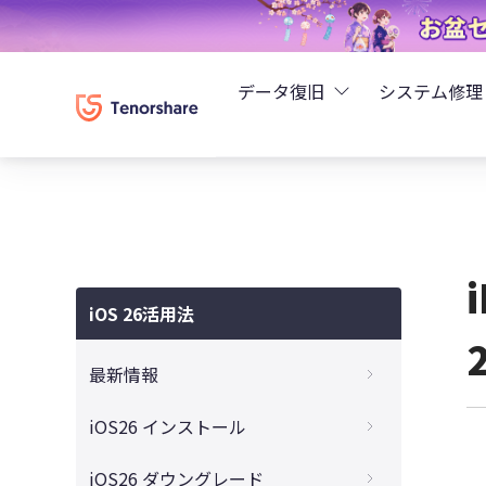
データ復旧
システム修理
UltData - iPhoneデ
Rei
UltData - Android
ReiB
UltData - LINEデータ
iOS 26活用法
Tune
UltData - WhatsAp
最新情報
Wind
4DDiG - Windowsデ
iOS 26はいつ公開？リリース時期・入手方
iOS26 インストール
法・失敗しないアップデート対策まとめ
4DDiG - Macデータ復
【完全ガイド】iOS 26をダウンロード・イ
iOS26 ダウングレード
iOS26の新機能と変更点を徹底解説！いつ