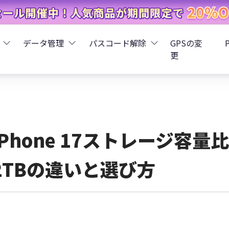
データ管理
パスコード解除
GPSの変
更
ータ復元
iCareFone - LINEデータ転送
Boot - iOS不具合修復
4uKey - iPhoneパスコード解
iOS 26
データ復元
iCareFone - iPhoneデータ転送
iOS 26
oot - Android不具合修復
4MeKey - アクティベーシ
iPhone 17ストレージ容量比
復元
sCare - iTunes不具合修復
iCareFone - AndroidとiOS間でデータ転送
4uKey - iOSパスワード管理
2TBの違いと選び方
pデータ復元
ows Boot Genius
iCareFone - WhatsAppデータ転送
4uKey - Android画面ロック
ータ復元
Phone Mirror - 携帯画面ミラーリング
4uKey - iTunesバックア
元
iCareFone - LINEデータ転送 App