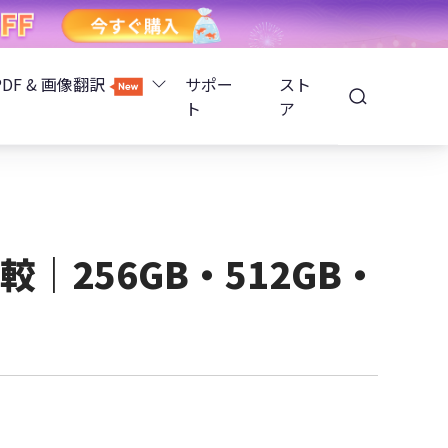
PDF & 画像翻訳
サポー
スト
ト
ア
Image Translator - AI画像翻訳
除
iOS 26
Tenorshare PDNob - AI PDF編集
高精度OCR
ョンロック解除
較｜256GB・512GB・
PDNobオンライン
解除
NotebookLMスライド編集
ップ暗号化を解除
Tenoshare PixPretty - AIポートレート編集