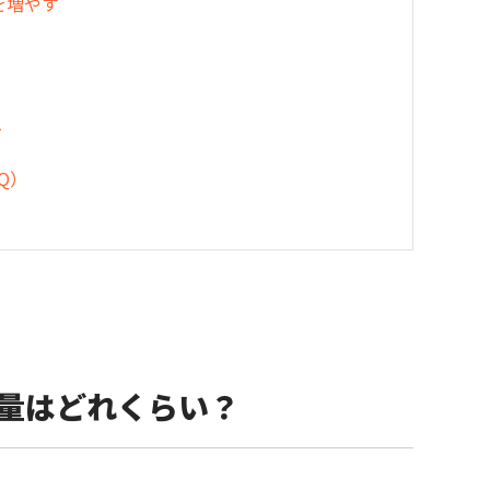
ジを増やす
プ
AQ）
ージ容量はどれくらい？