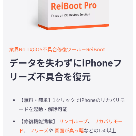
業界No.1のiOS不具合修復ツール－ReiBoot
データを失わずにiPhoneフ
リーズ不具合を復元
【無料・簡単】1クリックでiPhoneのリカバリモ
ードを起動・解除可能
【修復機能満載】
リンゴループ
、
リカバリモー
ド
、
フリーズ
や
画面が真っ暗
などの150以上