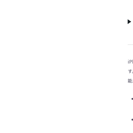
i
す
能