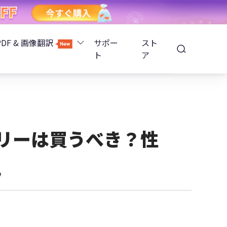
PDF & 画像翻訳
サポー
スト
ト
ア
Image Translator - AI画像翻訳
除
iOS 26
Tenorshare PDNob - AI PDF編集
高精度OCR
ョンロック解除
eバッテリーは買うべき？性
PDNobオンライン
説
解除
NotebookLMスライド編集
ップ暗号化を解除
Tenoshare PixPretty - AIポートレート編集