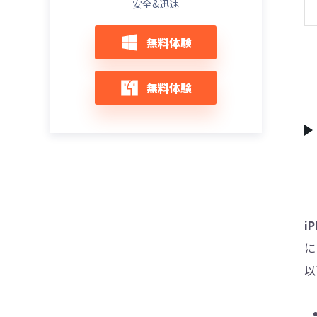
安全&迅速
マークで止まる原因と6つの解決方法
必見！iPhone17のeSIM変更はドコモでど
デベロッパーモードが表示されない？
うする？手順・メリット・注意点まとめ
無料体験
iOS26で有効化する方法
最新！iPhone 16値下げ＆iPhone 17値上
【随時更新】iOS 26不具合完全ガイド｜よ
げ徹底比較｜買うならどっち？
無料体験
くある問題とその解決策
初心者必見！iPhone 17機種変更時にやる
iOS 26アップデートしてからiPhoneが重
べきこと｜安全にデータ移行する方法も解
い？原因別の改善方法と対処法を徹底解
説
説！
iPhone 17機種変更のデータ移行方法まと
iOS 26アップデート後にiPhoneが熱くなる
め｜クイックスタート・iCloud・iTunes・
原因と対処法10選【完全版】
PC徹底解説
【iOS26】iPhoneアップデート後ネットに
大量の写真も安心！iPhone 17に写真を一
i
繋がらない？今すぐ試したいWi-Fi対処法ま
括移行する方法
とめ
に
iPhone 17がすぐ熱くなるときに試すべき
解決！iPhone電池の減りが異常に早い？
以
対策｜絶対治る
iOS26でのバッテリー問題を完全解決する
方法
iPhone 17がパソコンに接続できない時の
完全ガイド｜初心者でもできる対処法まと