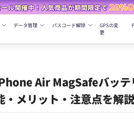
データ管理
パスコード解除
GPSの変
更
ータ復元
iCareFone - LINEデータ転送
Boot - iOS不具合修復
4uKey - iPhoneパスコード解
iOS 26
データ復元
iCareFone - iPhoneデータ転送
iOS 26
oot - Android不具合修復
4MeKey - アクティベーシ
iPhone Air MagSaf
復元
sCare - iTunes不具合修復
iCareFone - AndroidとiOS間でデータ転送
4uKey - iOSパスワード管理
能・メリット・注意点を解
pデータ復元
ows Boot Genius
iCareFone - WhatsAppデータ転送
4uKey - Android画面ロック
ータ復元
Phone Mirror - 携帯画面ミラーリング
4uKey - iTunesバックア
元
iCareFone - LINEデータ転送 App