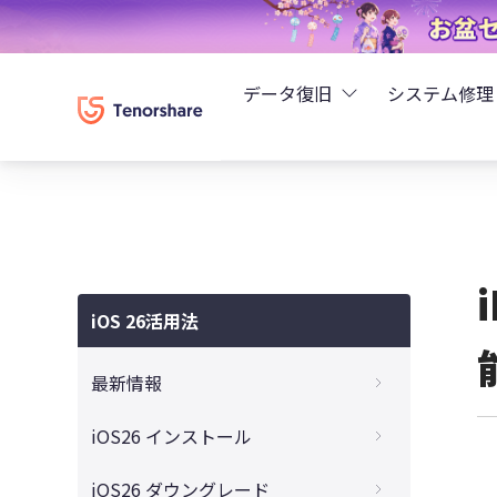
データ復旧
システム修理
UltData - iPhoneデ
Rei
UltData - Android
ReiB
UltData - LINEデータ
iOS 26活用法
Tune
UltData - WhatsAp
最新情報
Wind
4DDiG - Windowsデ
iOS 26はいつ公開？リリース時期・入手方
iOS26 インストール
法・失敗しないアップデート対策まとめ
4DDiG - Macデータ復
【完全ガイド】iOS 26をダウンロード・イ
iOS26 ダウングレード
iOS26の新機能と変更点を徹底解説！いつ