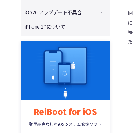
ンストールする方法まとめ
リリース？
4DDiG - 動画修復
iOS 26からiOS 18に戻す！バグ解消のため
iOS26 アップデート不具合
i
iOS 26をインストールするには？初心者向
iOS 26にアップデートするべきか？魅力と
の最適なダウングレード方法
けにわかりやすく手順解説
に
注意点を全面解説
iOS 26アップデートに失敗した？インスト
iPhone 17について
iOS 26をダウングレードしたい方必見！注
iOS 26のアップデートで容量不足？今すぐ
ールできない原因と解決法8選【2025年最
特
iOS 26とiOS 18の違いを徹底比較！アップ
意点と対策まとめ
できるストレージ確保術まとめ！
新版】
iPhone 17 Proはダサい？デザイン・サイ
デートすべきか迷っている方へ
た
ズ・性能を徹底解説
【要注意】iOS26 ベータをアップデートす
iPhoneアップデート中にフリーズした時の
Apple IntelligenceとChatGPTの違いは？
る前にやらないと後悔する！失敗しないた
解決法【iOS26対応】
iPhone 17取扱説明書PDF完全ガイド｜無
機能・使いやすさ・今後の進化を徹底解
めの事前対策まとめ
料ダウンロードと使い方解説
説！
iOS26が出てこない？考えられる原因と今
すぐ試せる解決策まとめ
iPhone 17ストレージ容量比較｜256GB・
AirPodsの「ライブ翻訳」機能とは？iOS26
512GB・2TBの違いと選び方
で実現するリアルタイム通訳のすべて
iOS26で「アップデートを準備中」で進ま
ない問題が発生？今すぐ試せる対処法5
【2025年版】iPhone 17とiPhone 16 どっ
iOS 26でSiriが大進化！LLM搭載で「賢く・
選！
ちがおすすめ？買う前に知るべきポイント
自然に・あなたらしく」使える時代へ
iOS26で「アップデートを検証中」から進
iPhone Air MagSafeバッテリーは買うべ
ReiBoot for iOS
iOS 26でGoogle Geminiが使える！Apple
まない時の対処法とは？原因・対処法を徹
き？性能・メリット・注意点を解説
Intelligenceとの統合で広がるAIの新時代
底解説！
業界最高な無料iOSシステム修復ソフト
最新！AirPods Pro 3にライブ翻訳機能搭
iOS 26アップデートが終わらない？リンゴ
載！使い方と対応言語をチェック