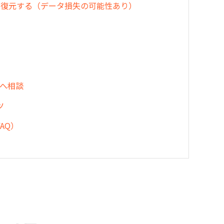
トまたは復元する（データ損失の可能性あり）
トへ相談
ツ
FAQ）