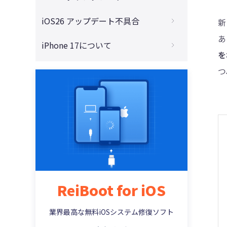
ンストールする方法まとめ
リリース？
4DDiG - 動画修復
iOS 26からiOS 18に戻す！バグ解消のため
iOS26 アップデート不具合
新
iOS 26をインストールするには？初心者向
iOS 26にアップデートするべきか？魅力と
の最適なダウングレード方法
けにわかりやすく手順解説
あ
注意点を全面解説
iOS 26アップデートに失敗した？インスト
iPhone 17について
iOS 26をダウングレードしたい方必見！注
iOS 26のアップデートで容量不足？今すぐ
ールできない原因と解決法8選【2025年最
を
iOS 26とiOS 18の違いを徹底比較！アップ
意点と対策まとめ
できるストレージ確保術まとめ！
新版】
iPhone 17 Proはダサい？デザイン・サイ
デートすべきか迷っている方へ
つ
ズ・性能を徹底解説
【要注意】iOS26 ベータをアップデートす
iPhoneアップデート中にフリーズした時の
Apple IntelligenceとChatGPTの違いは？
る前にやらないと後悔する！失敗しないた
解決法【iOS26対応】
iPhone 17取扱説明書PDF完全ガイド｜無
機能・使いやすさ・今後の進化を徹底解
めの事前対策まとめ
料ダウンロードと使い方解説
説！
iOS26が出てこない？考えられる原因と今
すぐ試せる解決策まとめ
iPhone 17ストレージ容量比較｜256GB・
AirPodsの「ライブ翻訳」機能とは？iOS26
512GB・2TBの違いと選び方
で実現するリアルタイム通訳のすべて
iOS26で「アップデートを準備中」で進ま
ない問題が発生？今すぐ試せる対処法5
【2025年版】iPhone 17とiPhone 16 どっ
iOS 26でSiriが大進化！LLM搭載で「賢く・
選！
ちがおすすめ？買う前に知るべきポイント
自然に・あなたらしく」使える時代へ
iOS26で「アップデートを検証中」から進
iPhone Air MagSafeバッテリーは買うべ
ReiBoot for iOS
iOS 26でGoogle Geminiが使える！Apple
まない時の対処法とは？原因・対処法を徹
き？性能・メリット・注意点を解説
Intelligenceとの統合で広がるAIの新時代
底解説！
業界最高な無料iOSシステム修復ソフト
最新！AirPods Pro 3にライブ翻訳機能搭
iOS 26アップデートが終わらない？リンゴ
載！使い方と対応言語をチェック