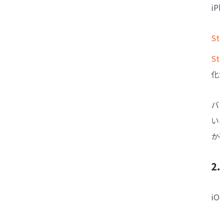
i
S
S
化
バ
い
か
2
i