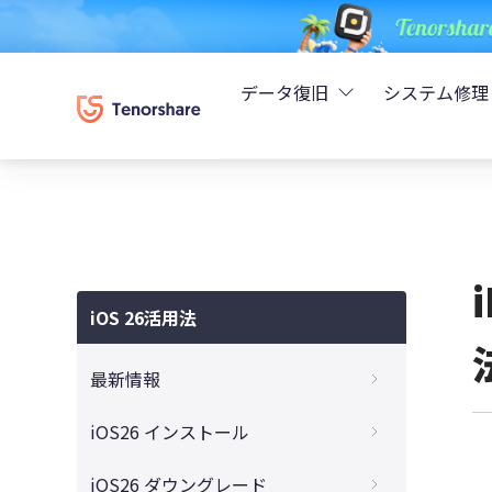
データ復旧
システム修理
UltData - iPhoneデ
Rei
UltData - Android
ReiB
UltData - LINEデータ
iOS 26活用法
Tune
UltData - WhatsAp
最新情報
Wind
4DDiG - Windowsデ
iOS 26はいつ公開？リリース時期・入手方
iOS26 インストール
法・失敗しないアップデート対策まとめ
4DDiG - Macデータ復
【完全ガイド】iOS 26をダウンロード・イ
iOS26 ダウングレード
iOS26の新機能と変更点を徹底解説！いつ