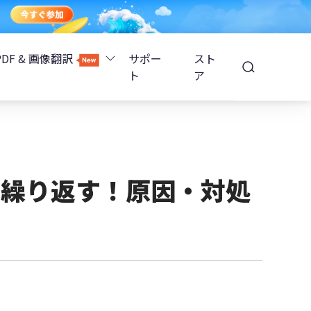
PDF & 画像翻訳
サポー
スト
ト
ア
Image Translator - AI画像翻訳
除
iOS 26
Tenorshare PDNob - AI PDF編集
高精度OCR
ョンロック解除
動を繰り返す！原因・対処
PDNobオンライン
解除
NotebookLMスライド編集
ップ暗号化を解除
Tenoshare PixPretty - AIポートレート編集