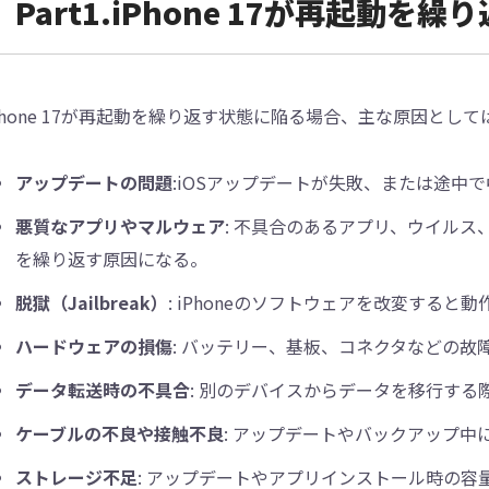
Part1.iPhone 17が再起動を
Phone 17が再起動を繰り返す状態に陥る場合、主な原因とし
アップデートの問題
:iOSアップデートが失敗、または途中
悪質なアプリやマルウェア
: 不具合のあるアプリ、ウイル
を繰り返す原因になる。
脱獄（Jailbreak）
: iPhoneのソフトウェアを改変する
ハードウェアの損傷
: バッテリー、基板、コネクタなどの故
データ転送時の不具合
: 別のデバイスからデータを移行す
ケーブルの不良や接触不良
: アップデートやバックアップ
ストレージ不足
: アップデートやアプリインストール時の