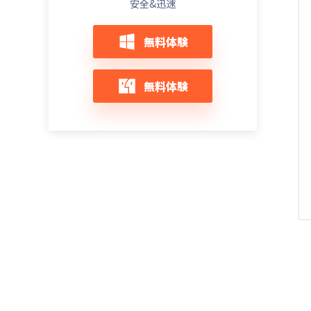
安全&迅速
マークで止まる原因と6つの解決方法
必見！iPhone17のeSIM変更はドコモでど
デベロッパーモードが表示されない？
うする？手順・メリット・注意点まとめ
無料体験
iOS26で有効化する方法
最新！iPhone 16値下げ＆iPhone 17値上
【随時更新】iOS 26不具合完全ガイド｜よ
げ徹底比較｜買うならどっち？
無料体験
くある問題とその解決策
初心者必見！iPhone 17機種変更時にやる
iOS 26アップデートしてからiPhoneが重
べきこと｜安全にデータ移行する方法も解
い？原因別の改善方法と対処法を徹底解
説
説！
iPhone 17機種変更のデータ移行方法まと
iOS 26アップデート後にiPhoneが熱くなる
め｜クイックスタート・iCloud・iTunes・
原因と対処法10選【完全版】
PC徹底解説
【iOS26】iPhoneアップデート後ネットに
大量の写真も安心！iPhone 17に写真を一
繋がらない？今すぐ試したいWi-Fi対処法ま
括移行する方法
とめ
iPhone 17がすぐ熱くなるときに試すべき
解決！iPhone電池の減りが異常に早い？
対策｜絶対治る
iOS26でのバッテリー問題を完全解決する
方法
iPhone 17がパソコンに接続できない時の
完全ガイド｜初心者でもできる対処法まと