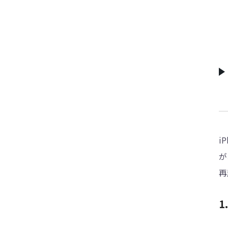
i
が
再
1