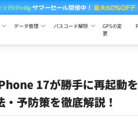
データ管理
パスコード解除
GPSの変
更
ータ復元
iCareFone - LINEデータ転送
Boot - iOS不具合修復
4uKey - iPhoneパスコード解
iOS 26
データ復元
iCareFone - iPhoneデータ転送
iOS 26
oot - Android不具合修復
4MeKey - アクティベーシ
iPhone 17が勝手に再起
復元
sCare - iTunes不具合修復
iCareFone - AndroidとiOS間でデータ転送
4uKey - iOSパスワード管理
法・予防策を徹底解説！
pデータ復元
ows Boot Genius
iCareFone - WhatsAppデータ転送
4uKey - Android画面ロック
ータ復元
Phone Mirror - 携帯画面ミラーリング
4uKey - iTunesバックア
元
iCareFone - LINEデータ転送 App