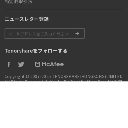
特定商取引法
ニュースレター登録
Tenorshareをフォローする
Copyright © 2007-2025 TENORSHARE(HONGKONG)LIMITED
All Rights Reserved. 4uKey®、ReiBoot®、iCareFone®は米国
におけるTenorshareの商標または登録商標です。iPod®、
iPhone®、iPad®, iTunes®、Mac®は米国Apple Inc.の商標また
は登録商標です。Tenorshare製品は自社で開発した商品であ
り、Apple Inc.と提携しているものではありません。
言語を変更