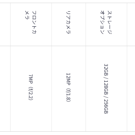
ラ
フ
ロ
ン
ト
カ
メ
リアカメラ
ン
ス
ト
レ
ー
ジ
オ
プ
シ
ョ
32GB / 128GB / 256GB
12MP（f/1.8）
7MP（f/2.2）