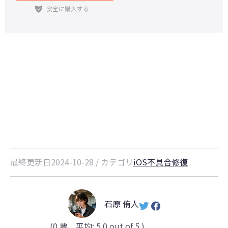
【iOS16にも対応】Safariの不具合
情報と対処法
最終更新日2024-10-28 / カテゴリ
iOS不具合修復
石原 侑人
(
0
票、平均:
5.0
out of 5 )