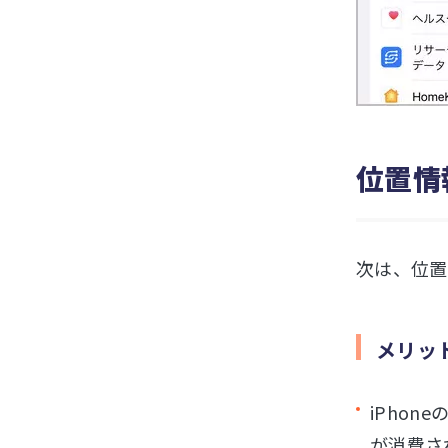
位置情
次は、位置
メリッ
iPho
が消費さ