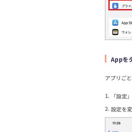
App
アプリごと
「設定」
設定を