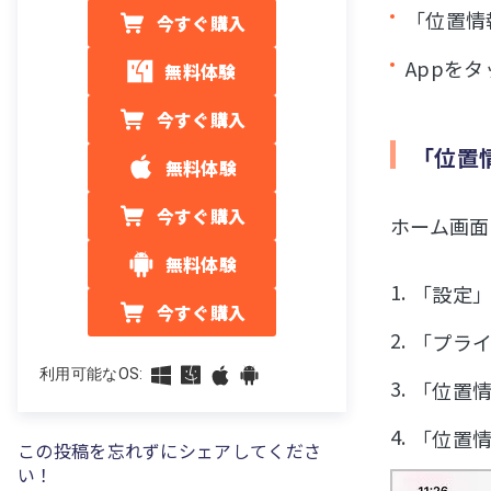
「位置情
今すぐ購入
Appを
無料体験
今すぐ購入
「位置
無料体験
今すぐ購入
ホーム画面
無料体験
「設定
今すぐ購入
「プラ
利用可能なOS:
「位置
「位置
この投稿を忘れずにシェアしてくださ
い！