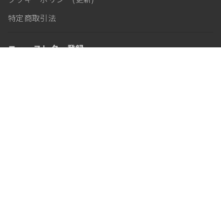
特定商取引法
ニュースレター登録
Tenorshareをフォローする
Copyright © 2007-2025 TENORSHARE(HONGKONG)LIMITED
All Rights Reserved. 4uKey®、ReiBoot®、iCareFone®は米国
におけるTenorshareの商標または登録商標です。iPod®、
iPhone®、iPad®, iTunes®、Mac®は米国Apple Inc.の商標また
は登録商標です。Tenorshare製品は自社で開発した商品であ
り、Apple Inc.と提携しているものではありません。