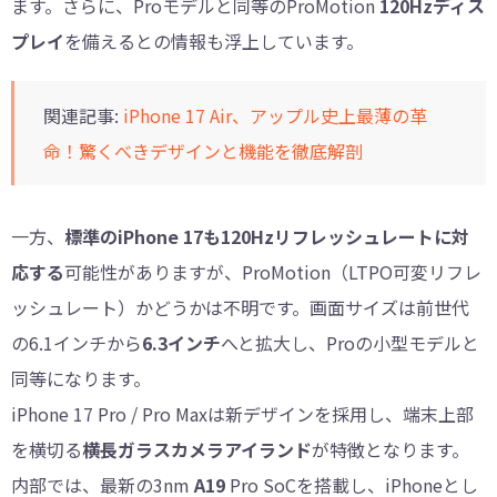
ます。さらに、Proモデルと同等のProMotion
120Hzディス
プレイ
を備えるとの情報も浮上しています。
関連記事:
iPhone 17 Air、アップル史上最薄の革
命！驚くべきデザインと機能を徹底解剖
一方、
標準のiPhone 17も120Hzリフレッシュレートに対
応する
可能性がありますが、ProMotion（LTPO可変リフレ
ッシュレート）かどうかは不明です。画面サイズは前世代
の6.1インチから
6.3インチ
へと拡大し、Proの小型モデルと
同等になります。
iPhone 17 Pro / Pro Maxは新デザインを採用し、端末上部
を横切る
横長ガラスカメラアイランド
が特徴となります。
内部では、最新の3nm
A19
Pro SoCを搭載し、iPhoneとし