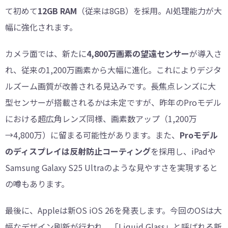
て初めて
12GB RAM
（従来は8GB）を採用。AI処理能力が大
幅に強化されます。
カメラ面では、新たに
4,800万画素の望遠センサー
が導入さ
れ、従来の1,200万画素から大幅に進化。これによりデジタ
ルズーム画質が改善される見込みです。長焦点レンズに大
型センサーが搭載されるかは未定ですが、昨年のProモデル
における超広角レンズ同様、画素数アップ（1,200万
→4,800万）に留まる可能性があります。また、
Proモデル
のディスプレイは反射防止コーティング
を採用し、iPadや
Samsung Galaxy S25 Ultraのような見やすさを実現すると
の噂もあります。
最後に、Appleは新OS iOS 26を発表します。今回のOSは大
幅なデザイン刷新が行われ、「Liquid Glass」と呼ばれる新