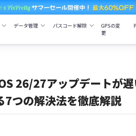
データ管理
パスコード解除
GPSの変
更
ータ復元
iCareFone - LINEデータ転送
Boot - iOS不具合修復
4uKey - iPhoneパスコード解
iOS 26
データ復元
iCareFone - iPhoneデータ転送
iOS 26
oot - Android不具合修復
4MeKey - アクティベーシ
iOS 26/27アップデート
復元
sCare - iTunes不具合修復
iCareFone - AndroidとiOS間でデータ転送
4uKey - iOSパスワード管理
る7つの解決法を徹底解説
pデータ復元
ows Boot Genius
iCareFone - WhatsAppデータ転送
4uKey - Android画面ロック
ータ復元
Phone Mirror - 携帯画面ミラーリング
4uKey - iTunesバックア
元
iCareFone - LINEデータ転送 App