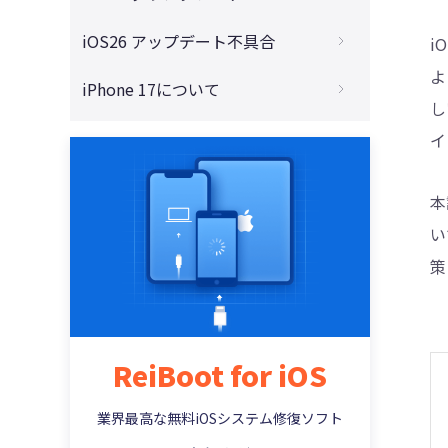
ンストールする方法まとめ
リリース？
4DDiG - 動画修復
iOS 26からiOS 18に戻す！バグ解消のため
iOS26 アップデート不具合
i
iOS 26をインストールするには？初心者向
iOS 26にアップデートするべきか？魅力と
の最適なダウングレード方法
けにわかりやすく手順解説
よ
注意点を全面解説
iOS 26アップデートに失敗した？インスト
iPhone 17について
iOS 26をダウングレードしたい方必見！注
iOS 26のアップデートで容量不足？今すぐ
ールできない原因と解決法8選【2025年最
し
iOS 26とiOS 18の違いを徹底比較！アップ
意点と対策まとめ
できるストレージ確保術まとめ！
新版】
iPhone 17 Proはダサい？デザイン・サイ
デートすべきか迷っている方へ
イ
ズ・性能を徹底解説
【要注意】iOS26 ベータをアップデートす
iPhoneアップデート中にフリーズした時の
Apple IntelligenceとChatGPTの違いは？
る前にやらないと後悔する！失敗しないた
解決法【iOS26対応】
iPhone 17取扱説明書PDF完全ガイド｜無
機能・使いやすさ・今後の進化を徹底解
本
めの事前対策まとめ
料ダウンロードと使い方解説
説！
iOS26が出てこない？考えられる原因と今
い
すぐ試せる解決策まとめ
iPhone 17ストレージ容量比較｜256GB・
AirPodsの「ライブ翻訳」機能とは？iOS26
策
512GB・2TBの違いと選び方
で実現するリアルタイム通訳のすべて
iOS26で「アップデートを準備中」で進ま
ない問題が発生？今すぐ試せる対処法5
【2025年版】iPhone 17とiPhone 16 どっ
iOS 26でSiriが大進化！LLM搭載で「賢く・
選！
ちがおすすめ？買う前に知るべきポイント
自然に・あなたらしく」使える時代へ
iOS26で「アップデートを検証中」から進
iPhone Air MagSafeバッテリーは買うべ
ReiBoot for iOS
iOS 26でGoogle Geminiが使える！Apple
まない時の対処法とは？原因・対処法を徹
き？性能・メリット・注意点を解説
Intelligenceとの統合で広がるAIの新時代
底解説！
業界最高な無料iOSシステム修復ソフト
最新！AirPods Pro 3にライブ翻訳機能搭
iOS 26アップデートが終わらない？リンゴ
載！使い方と対応言語をチェック