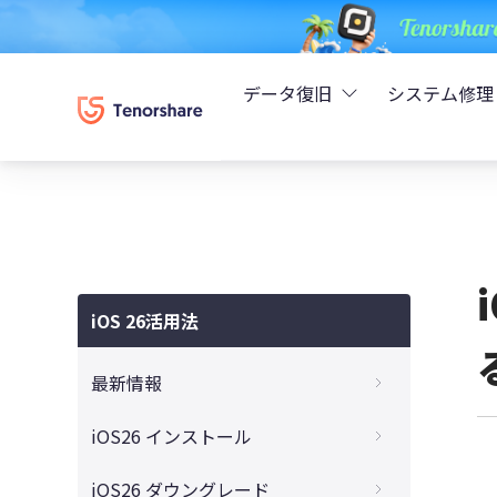
データ復旧
システム修理
UltData - iPhoneデ
Rei
UltData - Android
ReiB
UltData - LINEデータ
iOS 26活用法
Tune
UltData - WhatsAp
最新情報
Wind
4DDiG - Windowsデ
iOS 26はいつ公開？リリース時期・入手方
iOS26 インストール
法・失敗しないアップデート対策まとめ
4DDiG - Macデータ復
【完全ガイド】iOS 26をダウンロード・イ
iOS26 ダウングレード
iOS26の新機能と変更点を徹底解説！いつ