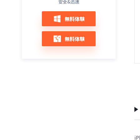
安全&迅速
マークで止まる原因と6つの解決方法
必見！iPhone17のeSIM変更はドコモでど
デベロッパーモードが表示されない？
うする？手順・メリット・注意点まとめ
無料体験
iOS26で有効化する方法
最新！iPhone 16値下げ＆iPhone 17値上
【随時更新】iOS 26不具合完全ガイド｜よ
げ徹底比較｜買うならどっち？
無料体験
くある問題とその解決策
初心者必見！iPhone 17機種変更時にやる
iOS 26アップデートしてからiPhoneが重
べきこと｜安全にデータ移行する方法も解
い？原因別の改善方法と対処法を徹底解
説
説！
iPhone 17機種変更のデータ移行方法まと
iOS 26アップデート後にiPhoneが熱くなる
め｜クイックスタート・iCloud・iTunes・
原因と対処法10選【完全版】
PC徹底解説
【iOS26】iPhoneアップデート後ネットに
大量の写真も安心！iPhone 17に写真を一
繋がらない？今すぐ試したいWi-Fi対処法ま
括移行する方法
とめ
iPhone 17がすぐ熱くなるときに試すべき
解決！iPhone電池の減りが異常に早い？
対策｜絶対治る
iOS26でのバッテリー問題を完全解決する
方法
iPhone 17がパソコンに接続できない時の
i
完全ガイド｜初心者でもできる対処法まと