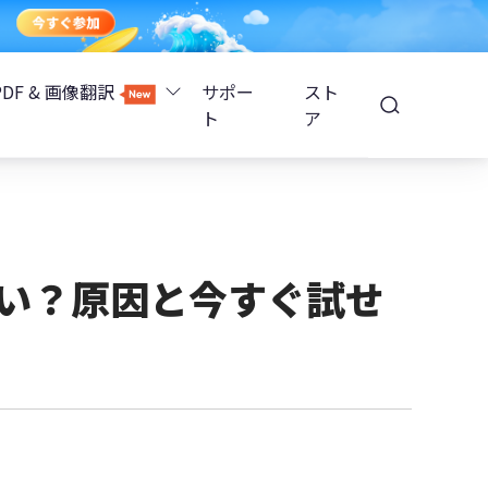
PDF & 画像翻訳
サポー
スト
ト
ア
Image Translator - AI画像翻訳
除
iOS 26
Tenorshare PDNob - AI PDF編集
高精度OCR
ョンロック解除
が遅い？原因と今すぐ試せ
PDNobオンライン
解除
NotebookLMスライド編集
ップ暗号化を解除
Tenoshare PixPretty - AIポートレート編集