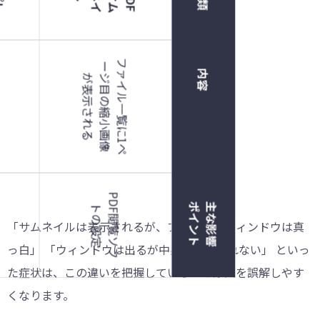
プ
レ
ビ
ュ
ー
ウ
ィ
ン
ド
P
D
F
サ
ム
ネ
イ
フ
ァ
イ
ル
一
覧
に
1
ペ
目
の
縮
小
画
像
表
示
さ
れ
ー
内容
ジ
が
る
P
D
F
閲
覧
ソ
フ
の
設
ト
主
な
影
響
ポ
イ
ン
ト
定
「サムネイルは表示されるが、プレビューウィンドウは真
っ白」 「ウィンドウは出るが中身が表示されない」 といっ
た症状は、この違いを把握していないと原因を誤解しやす
くなります。