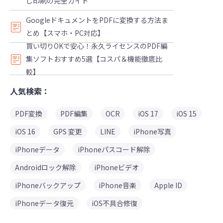
し印刷の完全ガイド
GoogleドキュメントをPDFに変換する方法ま
とめ【スマホ・PC対応】
買い切りOKで安心！永久ライセンスのPDF編
集ソフトおすすめ5選【コスパ＆機能徹底比
較】
人気検索：
PDF変換
PDF編集
OCR
iOS 17
iOS 15
iOS 16
GPS 変更
LINE
iPhone写真
iPhoneデータ
iPhoneパスコード解除
Androidロック解除
iPhoneビデオ
iPhoneバックアップ
iPhone音楽
Apple ID
iPhoneデータ復元
iOS不具合修復