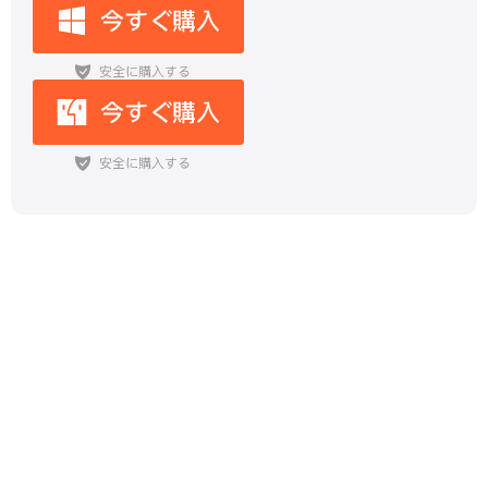
スマホでワードをPDFに変換する完
全ガイド｜方法・失敗解決・おすす
めツール