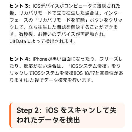
元
ヒント 3：
iOSデバイスがコンピュータに接続された
す
後、リカバリモードで立ち往生した場合は、インター
る
フェースの「リカバリモードを解除」ボタンをクリッ
クして、立ち往生した問題を解決することができま
iOS
す。数秒後、お使いのデバイスが再起動され、
デ
UltDataによって検出されます。
バ
イ
ヒント 4：
iPhoneが黒い画面になったり、フリーズし
ス
たり、反応がない場合は、「iOSシステム修復」をク
か
リックしてiOSシステムを修復(iOS 18/17と互換性があ
ら
ります)した後でデータ復元を行います。
デ
ー
タ
を
Step 2：iOS をスキャンして失
バ
ッ
われたデータを検出
ク
ア