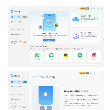
プ
復
元
か
前
ら
に
デ
デ
ー
ー
タ
タ
を
を
復
選
択
元
し
す
て
る
プ
レ
iTunes
ビ
バ
ュ
ッ
ー
ク
Step
ア
4：
ッ
iOS
プ