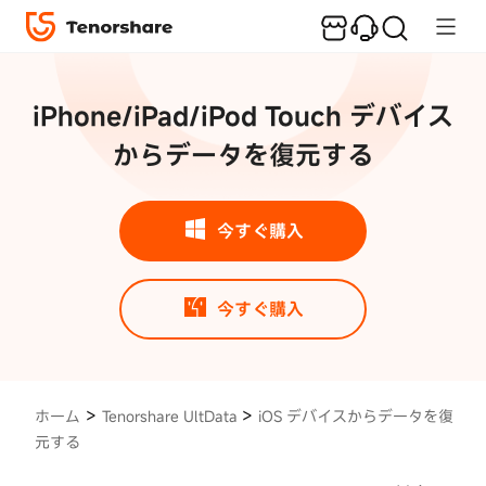
Tenorshare
UltData ガ
iPhone/iPad/iPod Touch デバイス
イド
からデータを復元する
iOS
デ
バ
今すぐ購入
イ
ス
か
今すぐ購入
ら
デ
ー
タ
>
>
ホーム
Tenorshare UltData
iOS デバイスからデータを復
を
元する
復
元