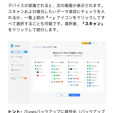
ッ
デバイスが認識されると、次の画面が表示されます。
プ
スキャンおよび復元したいデータ項目にチェックを入
れるか、一覧上部の
「－」
アイコンをクリックしてす
HEIC→JPG・
べて選択することも可能です。選択後、
「スキャン」
EPUB→PDF
をクリックして続行します。
形
式
変
換
今
す
ぐ
購
入
今
す
ぐ
購
入
ヒント：
iTunesバックアップに暗号化（バックアップ