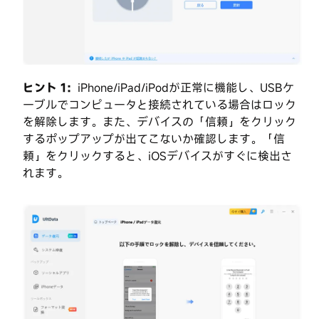
の
か
デ
ら
ー
デ
タ
復
ー
元
タ
ヒント 1：
iPhone/iPad/iPodが正常に機能し、USBケ
を
を
ーブルでコンピュータと接続されている場合はロック
完
復
了
を解除します。また、デバイスの「信頼」をクリック
元
するポップアップが出てこないか確認します。「信
す
頼」をクリックすると、iOSデバイスがすぐに検出さ
る
れます。
iOS
シ
ス
テ
ム
を
修