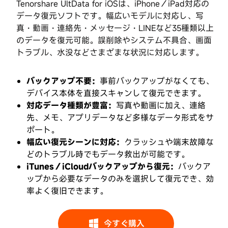
Tenorshare UltData for iOSは、iPhone／iPad対応の
す
データ復元ソフトです。幅広いモデルに対応し、写
る
真・動画・連絡先・メッセージ・LINEなど35種類以上
のデータを復元可能。誤削除やシステム不具合、画面
Step
トラブル、水没などさまざまな状況に対応します。
1：
iOS
デ
バックアップ不要：
事前バックアップがなくても、
バ
デバイス本体を直接スキャンして復元できます。
イ
対応データ種類が豊富：
写真や動画に加え、連絡
ス
先、メモ、アプリデータなど多様なデータ形式をサ
を
ポート。
パ
ソ
幅広い復元シーンに対応：
クラッシュや端末故障な
コ
どのトラブル時でもデータ救出が可能です。
ン
iTunes／iCloudバックアップから復元：
バックア
に
ップから必要なデータのみを選択して復元でき、効
接
率よく復旧できます。
続
Step
今すぐ購入
2：