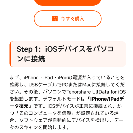
iOS
を
ス
今すぐ購入
キ
ャ
ン
し
Step 1：iOSデバイスをパソコ
て
UltData
失
ンに接続
for
わ
iOS
れ
概
た
まず、iPhone・iPad・iPodの電源が入っていることを
要
デ
確認し、USBケーブルでPCまたはMacに接続してくだ
ー
さい。その後、パソコンでTenorshare UltData for iOS
タ
iCloud
を起動します。デフォルトモードは
「iPhone/iPadデ
を
バ
検
ータ復元」
です。iOSデバイスが正常に接続され、か
ッ
出
つ「このコンピュータを信頼」が設定されている場
ク
合、ソフトウェアが自動的にデバイスを検出し、デー
ア
Step
タのスキャンを開始します。
ッ
3：