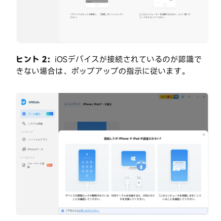
復
す
る
iOS
ヒント 2：
iOSデバイスが接続されているのが認識で
の
きない場合は、ポップアップの指示に従います。
SNS
ア
プ
リ
を
バ
ッ
ク
ア
ッ
プ
と
復