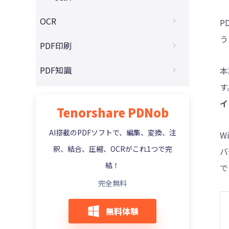
Macユーザー必見!無料PDF編集ソフト10選
Foxit PDF Editorの代替ソフト5選
4DDiG - 動画修復
スキャンしたPDFをエクセルに変換する
OCR
P
PDFが編集できない原因と解決法を解説！
PDF-XChange Editor レビュー
スキャンしたPDFをWordに変換する
う
OCRフリーソフト8選おすすめと使い方
PDF印刷
初心者必見！PDFに画像を貼り付ける裏技
Just PDF徹底レビュ
PDFをExcelに変換する無料ツールと使い方
AI OCRの仕組みとおすすめAI OCRツール
PDF文字コピーできない原因と解決策
PDFの一部だけを印刷したい？
PDF知識
PDF24 Creatorを実際に使ってみたレビュ
本
PDFを画像に変換する方法とお勧めツール
ー
PDFが印刷できない理由とその対処法
す
PDF結合ソフトを使わずにPDFを結合する
PDFをパワポに変換する方法
CubePDFレビュー
イ
PDFの注釈・コメントを印刷する方法
Tenorshare PDNob
文章校正AIツールおすすめ6選
XDWをPDFに変換する方法4選
FoxitとTenorshare PDNobを機能・価格
で比較
EPUBをPDFに変換するには？
AI搭載のPDFソフトで、編集、変換、注
W
Adobe AcrobatとTenorshare PDNobの比
釈、結合、圧縮、OCRがこれ1つで完
PDFを写真として保存方法とは？
バ
較
結！
で
完全無料
無料体験