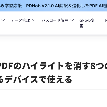
データ管理
パスコード解除
GPSの変
更
ータ復元
iCareFone - LINEデータ転送
Boot - iOS不具合修復
4uKey - iPhoneパスコード解
iOS 26
データ復元
iCareFone - iPhoneデータ転送
iOS 26
oot - Android不具合修復
4MeKey - アクティベーシ
PDFのハイライトを消す8
復元
sCare - iTunes不具合修復
iCareFone - AndroidとiOS間でデータ転送
4uKey - iOSパスワード管理
るデバイスで使える
pデータ復元
ows Boot Genius
iCareFone - WhatsAppデータ転送
4uKey - Android画面ロック
ータ復元
Phone Mirror - 携帯画面ミラーリング
4uKey - iTunesバックア
元
iCareFone - LINEデータ転送 App