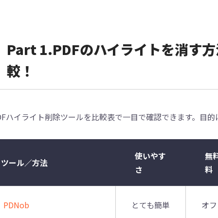
Part 1.PDFのハイライトを消
較！
DFハイライト削除ツールを比較表で一目で確認できます。目
使いやす
無
ツール／方法
さ
料
PDNob
とても簡単
オフ