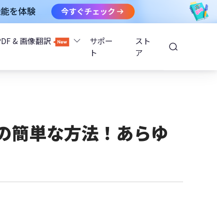
PDF & 画像翻訳
サポー
スト
ト
ア
Image Translator - AI画像翻訳
除
iOS 26
Tenorshare PDNob - AI PDF編集
高精度OCR
ョンロック解除
つの簡単な方法！あらゆ
PDNobオンライン
解除
NotebookLMスライド編集
ップ暗号化を解除
Tenoshare PixPretty - AIポートレート編集