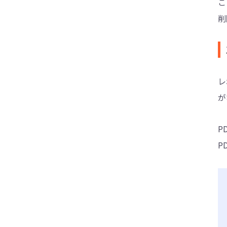
こ
削
レ
が
P
P