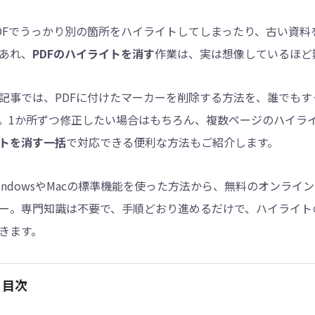
DFでうっかり別の箇所をハイライトしてしまったり、古い資
4DDiG - 重複ファイル検索・削除
あれ、
PDFのハイライトを消す
作業は、実は想像しているほど
Tenorshare Cleamio - Mac重複ファイル検索
記事では、PDFに付けたマーカーを削除する方法を、誰でもす
。1か所ずつ修正したい場合はもちろん、複数ページのハイラ
トを消す一括
で対応できる便利な方法もご紹介します。
indowsやMacの標準機能を使った方法から、無料のオンラ
ー。専門知識は不要で、手順どおり進めるだけで、ハイライト
きます。
目次