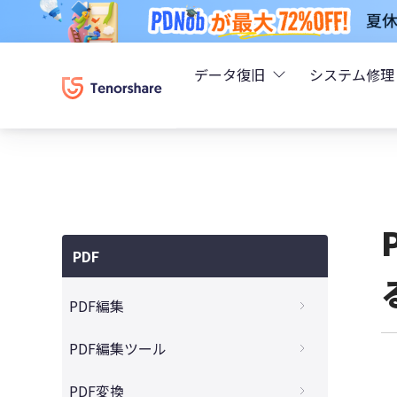
データ復旧
システム修理
UltData - iPhoneデ
Rei
UltData - Android
ReiB
UltData - LINEデータ
PDF
Tune
UltData - WhatsAp
PDF編集
Wind
4DDiG - Windowsデ
買い切りのPDF編集ソフトおすすめ5選
PDF編集ツール
無料PDF編集ソフトの比較とおすすめ
4DDiG - Macデータ復
Acrobat Proに代わるPDF編集ソフト10選
PDF変換