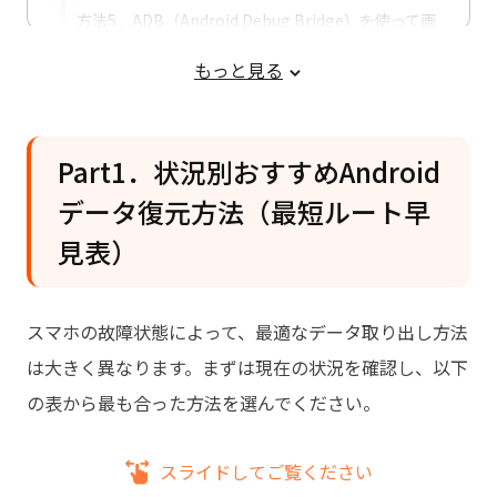
方法5．ADB（Android Debug Bridge）を使って画
面が割れてスマホからデータを抽出
もっと見る
Part3．タッチ操作できないAndroidスマ
ホのデータ取り出し方法
方法1．OTGマウスでスマホを操作する
Part1．状況別おすすめAndroid
方法2．PCミラーリングツールを使用する
データ復元方法（最短ルート早
方法3．専門業者に依頼してデータを取り出す
見表）
Part4．電源が入らないスマホからデー
タを復旧する方法
スマホの故障状態によって、最適なデータ取り出し方法
Part5．バックアップがある場合のデー
は大きく異なります。まずは現在の状況を確認し、以下
タ復元方法
の表から最も合った方法を選んでください。
Part6．Androidスマホが壊れたのはな
ぜ？
スライドしてご覧ください