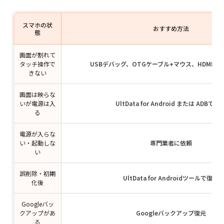
Part7．壊れたAndroidスマホによくある
質問
スマホの状
おすすめ方法
態
画面が割れて
タッチ操作で
USBデバッグ、OTGケーブル+マウス、HDMI/M
きない
画面は映らな
いが電源は入
UltData for Android または ADBで抽
る
電源が入らな
い・起動しな
専門業者に依頼
い
誤削除・初期
UltData for Androidツールで復元
化後
Googleバッ
クアップがあ
Googleバックアップ復元
る