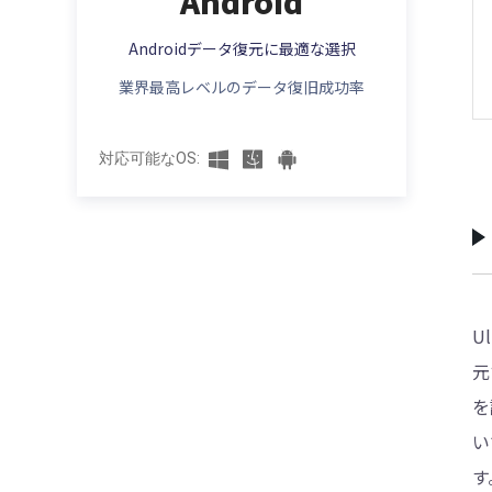
Android
Androidスマホロックの解除を忘れた？
Androidデータ復元に最適な選択
Androidパターンロックの解除
業界最高レベルのデータ復旧成功率
Galaxyのパスワードロックの解除
対応可能なOS:
U
元
を
い
す