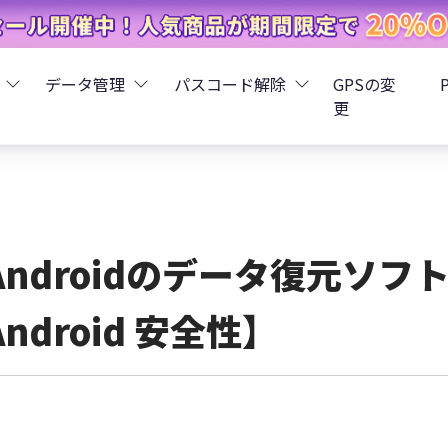
データ管理
パスコード解除
GPSの変
更
ータ復元
iCareFone - LINEデータ転送
Boot - iOS不具合修復
4uKey - iPhoneパスコード解
iOS 26
データ復元
iCareFone - iPhoneデータ転送
iOS 26
oot - Android不具合修復
4MeKey - アクティベーシ
Androidのデータ復元ソフト【U
復元
sCare - iTunes不具合修復
iCareFone - AndroidとiOS間でデータ転送
4uKey - iOSパスワード管理
Android 安全性】
pデータ復元
ows Boot Genius
iCareFone - WhatsAppデータ転送
4uKey - Android画面ロック
ータ復元
Phone Mirror - 携帯画面ミラーリング
4uKey - iTunesバックア
元
iCareFone - LINEデータ転送 App