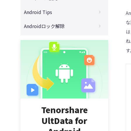
完全に削除したAndroidファイルの復元
Googleドライブからデータの復元
4DDiG - 動画修復
Androidで保存期間が過ぎたLINE写真の復
Android Tips
A
消えたAndroid電話帳の復元
元
Googleカレンダーのイベントの復元
な
削除したAndroidアプリを元に戻す
Androidロック解除
バックアップなしでAndroid動画の復元
Androidから保存期間が過ぎた動画の復元
Googleフォトで60日以上前の写真を復元
は
Android Root化について
初期化したAndroidからデータを復元
【Android】LINEトーク復元アプリ
Androidパターンロックの解除
機種変更で消えたGoogleカレンダーの復
ね
元
Androidキャッシュの削除
壊れたAndroidからデータを取り出す
期限切れたLINEファイルの復元
FRPロックを解除する方法
す
バックアップしたGoogleフォトを戻す
【Mac↔Android】ファイル転送
消したAndroidの着信履歴を見る方法
LINEで送信取消したメッセージを復元
Googleアシスタントがうざい！
Googleで消えた電話帳を復元する方法
AndroidのSDカードに移動する方法
削除されたAndroidゲームデータの復元
【無料版】UltData for Androidの使い方
Androidパターンロックを解除
【UltData for Android】 安全性
Androidスマホで削除された録音の復元
Androidのpinコードが忘れた時の対策
削除されたSMSメッセージの復元
Androidパターンロックを強制解除
削除したAndroidデータを復元する方法
PCからAndroidロックを解除する裏ワザ
Tenorshare
【UltData for Android】 レビュー
Androidのタッチパネルが反応しない？
UltData for
HUAWEIロックを解除する裏ワザ