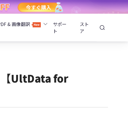
PDF & 画像翻訳
サポー
スト
ト
ア
Image Translator - AI画像翻訳
除
iOS 26
Tenorshare PDNob - AI PDF編集
高精度OCR
ョンロック解除
ltData for
PDNobオンライン
解除
NotebookLMスライド編集
ップ暗号化を解除
Tenoshare PixPretty - AIポートレート編集