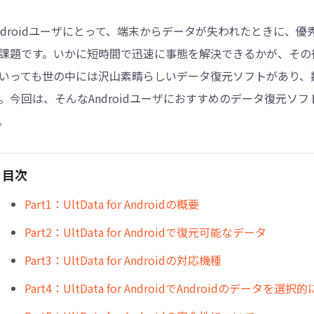
ndroidユーザにとって、端末からデータが失われたときに、
4DDiG - 重複ファイル検索・削除
課題です。いかに短時間で迅速に事態を解決できるかが、その
Tenorshare Cleamio - Mac重複ファイル検索
いっても世の中には沢山素晴らしいデータ復元ソフトがあり、
。今回は、そんなAndroidユーザにおすすめのデータ復元ソフト「Ul
。
目次
Part1：UltData for Androidの概要
Part2：UltData for Androidで復元可能なデータ
Part3：UltData for Androidの対応機種
Part4：UltData for AndroidでAndroidのデータを選