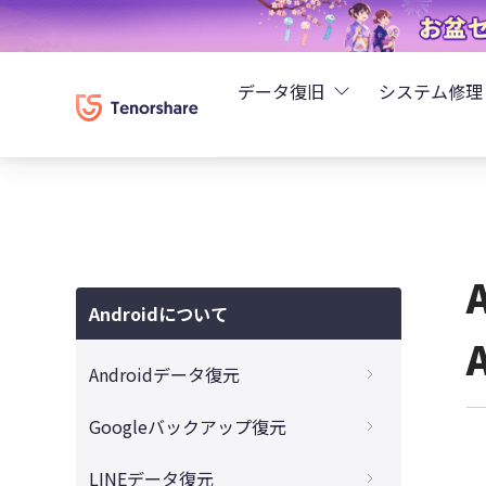
データ復旧
システム修理
UltData - iPhoneデ
Rei
UltData - Android
ReiB
UltData - LINEデータ
Androidについて
Tune
UltData - WhatsAp
Androidデータ復元
Wind
4DDiG - Windowsデ
【完全削除】Android写真復元アプリ
Googleバックアップ復元
バックアップなしでAndroid写真の復元
4DDiG - Macデータ復
Googleフォトのゴミ箱からデータの復元
LINEデータ復元