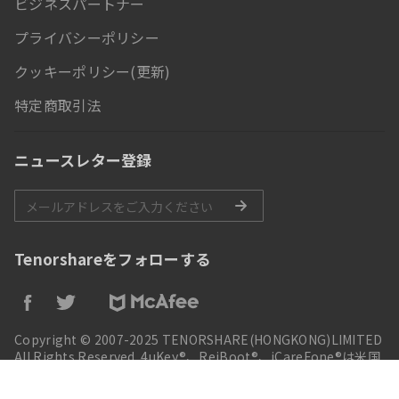
ビジネスパートナー
プライバシーポリシー
クッキーポリシー(更新)
特定商取引法
ニュースレター登録
Tenorshareをフォローする
Copyright © 2007-2025 TENORSHARE(HONGKONG)LIMITED
All Rights Reserved. 4uKey®、ReiBoot®、iCareFone®は米国
におけるTenorshareの商標または登録商標です。iPod®、
iPhone®、iPad®, iTunes®、Mac®は米国Apple Inc.の商標また