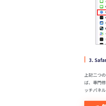
3. S
上記二つの
ば、専門修
ッチパネル