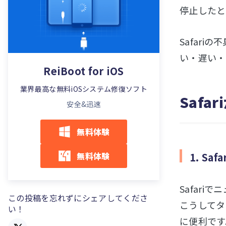
停止したと
Safari
い・遅い・
ReiBoot for iOS
業界最高な無料iOSシステム修復ソフト
Saf
安全&迅速
無料体験
無料体験
1. S
Safar
この投稿を忘れずにシェアしてくださ
こうしてタ
い！
に便利です