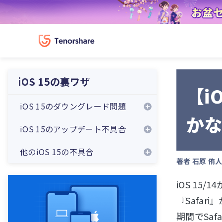
iOS 15の裏ワザ
【i
iOS 15のダウングレード問題
か
iOS 15のアップデート不具合
他のiOS 15の不具合
著者
石原 侑
iOS 1
『Safa
期間でSa