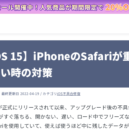
OS 15】iPhoneのSafa
ない時の対策
人
最終更新日 2022-04-19 / カテゴリ
iOS不具合修復
5/14が正式にリリースされて以来、アップグレード後の
ri』がすぐ落ちる、開かない、遅い、ロード中でフリー
fariを使用していて、使えば使うほど中に残したデー