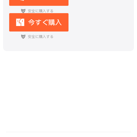
PDFに文字を入力・編集する方法｜
無料ツールからフォント変更まで解
説