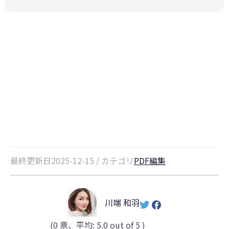
【最新】Adobe Acrobatの代替に
最適！買い切り型PDF編集ソフトお
すすめ
最終更新日2025-12-15 / カテゴリ
PDF編集
川端 和羽
(
0
票、平均:
5.0
out of 5 )