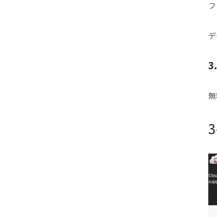
フ
デ
無
3