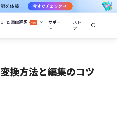
PDF & 画像翻訳
サポー
スト
ト
ア
Image Translator - AI画像翻訳
除
iOS 26
Tenorshare PDNob - AI PDF編集
高精度OCR
ョンロック解除
の変換方法と編集のコツ
PDNobオンライン
解除
NotebookLMスライド編集
ップ暗号化を解除
Tenoshare PixPretty - AIポートレート編集