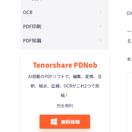
Macユーザー必見!無料PDF編集ソフト10選
Foxit PDF Editorの代替ソフト5選
4DDiG - 動画修復
スキャンしたPDFをエクセルに変換する
OCR
D
PDFが編集できない原因と解決法を解説！
PDF-XChange Editor レビュー
スキャンしたPDFをWordに変換する
OCRフリーソフト8選おすすめと使い方
PDF印刷
初心者必見！PDFに画像を貼り付ける裏技
Just PDF徹底レビュ
一
PDFをExcelに変換する無料ツールと使い方
AI OCRの仕組みとおすすめAI OCRツール
PDF文字コピーできない原因と解決策
PDFの一部だけを印刷したい？
PDF知識
PDF24 Creatorを実際に使ってみたレビュ
る
PDFを画像に変換する方法とお勧めツール
ー
PDFが印刷できない理由とその対処法
PDF結合ソフトを使わずにPDFを結合する
PDFをパワポに変換する方法
CubePDFレビュー
本
PDFの注釈・コメントを印刷する方法
Tenorshare PDNob
文章校正AIツールおすすめ6選
XDWをPDFに変換する方法4選
FoxitとTenorshare PDNobを機能・価格
で比較
EPUBをPDFに変換するには？
AI搭載のPDFソフトで、編集、変換、注
Adobe AcrobatとTenorshare PDNobの比
釈、結合、圧縮、OCRがこれ1つで完
PDFを写真として保存方法とは？
較
結！
完全無料
無料体験