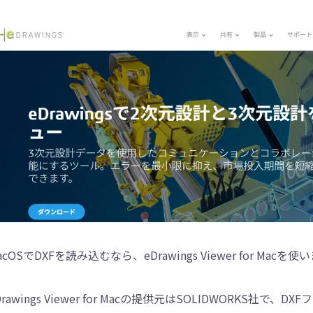
acOSでDXFを読み込むなら、eDrawings Viewer for Macを使
Drawings Viewer for Macの提供元はSOLIDWORKS社で、