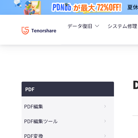
データ復旧
システム修理
UltData - iPhoneデ
Rei
UltData - Android
ReiB
UltData - LINEデータ
PDF
Tune
UltData - WhatsAp
PDF編集
Wind
4DDiG - Windowsデ
買い切りのPDF編集ソフトおすすめ5選
PDF編集ツール
無料PDF編集ソフトの比較とおすすめ
4DDiG - Macデータ復
Acrobat Proに代わるPDF編集ソフト10選
PDF変換