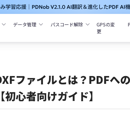
データ管理
パスコード解除
GPSの変
更
ータ復元
iCareFone - LINEデータ転送
Boot - iOS不具合修復
4uKey - iPhoneパスコード解
iOS 26
データ復元
iCareFone - iPhoneデータ転送
iOS 26
oot - Android不具合修復
4MeKey - アクティベーシ
DXFファイルとは？PDFへ
復元
sCare - iTunes不具合修復
iCareFone - AndroidとiOS間でデータ転送
4uKey - iOSパスワード管理
【初心者向けガイド】
pデータ復元
ows Boot Genius
iCareFone - WhatsAppデータ転送
4uKey - Android画面ロック
ータ復元
Phone Mirror - 携帯画面ミラーリング
4uKey - iTunesバックア
元
iCareFone - LINEデータ転送 App