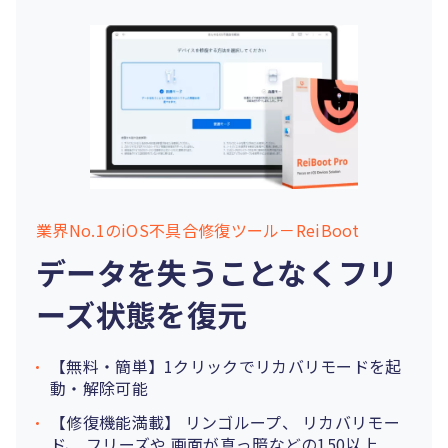
業界No.1のiOS不具合修復ツール－ReiBoot
データを失うことなくフリ
ーズ状態を復元
【無料・簡単】1クリックでリカバリモードを起
動・解除可能
【修復機能満載】
リンゴループ
、
リカバリモー
ド
、
フリーズ
や
画面が真っ暗
などの150以上