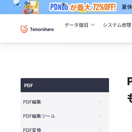
データ復旧
システム修理
UltData - iPhoneデ
Rei
UltData - Android
ReiB
UltData - LINEデータ
PDF
Tune
UltData - WhatsAp
PDF編集
Wind
4DDiG - Windowsデ
買い切りのPDF編集ソフトおすすめ5選
PDF編集ツール
無料PDF編集ソフトの比較とおすすめ
4DDiG - Macデータ復
Acrobat Proに代わるPDF編集ソフト10選
PDF変換