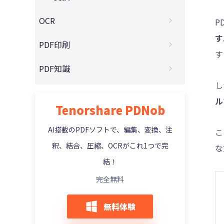
Macユーザー必見!無料PDF編集ソフト10選
Foxit PDF Editorの代替ソフト5選
4DDiG - 動画修復
スキャンしたPDFをエクセルに変換する
OCR
P
PDFが編集できない原因と解決法を解説！
PDF-XChange Editor レビュー
スキャンしたPDFをWordに変換する
す
OCRフリーソフト8選おすすめと使い方
PDF印刷
初心者必見！PDFに画像を貼り付ける裏技
Just PDF徹底レビュ
す
PDFをExcelに変換する無料ツールと使い方
AI OCRの仕組みとおすすめAI OCRツール
PDF文字コピーできない原因と解決策
PDFの一部だけを印刷したい？
PDF知識
PDF24 Creatorを実際に使ってみたレビュ
PDFを画像に変換する方法とお勧めツール
ー
PDFが印刷できない理由とその対処法
し
PDF結合ソフトを使わずにPDFを結合する
PDFをパワポに変換する方法
CubePDFレビュー
ル
PDFの注釈・コメントを印刷する方法
Tenorshare PDNob
文章校正AIツールおすすめ6選
XDWをPDFに変換する方法4選
FoxitとTenorshare PDNobを機能・価格
で比較
EPUBをPDFに変換するには？
AI搭載のPDFソフトで、編集、変換、注
こ
Adobe AcrobatとTenorshare PDNobの比
釈、結合、圧縮、OCRがこれ1つで完
PDFを写真として保存方法とは？
な
較
結！
完全無料
無料体験