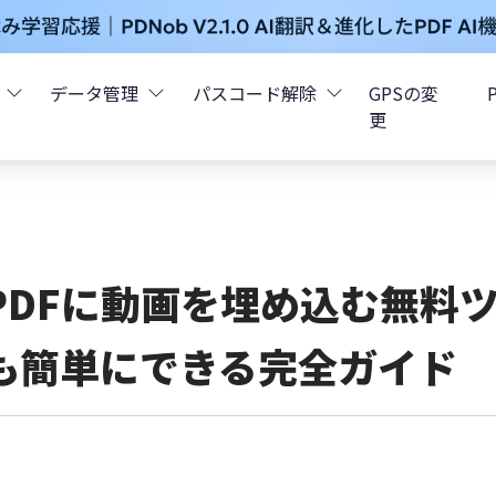
データ管理
パスコード解除
GPSの変
更
ータ復元
iCareFone - LINEデータ転送
Boot - iOS不具合修復
4uKey - iPhoneパスコード解
iOS 26
データ復元
iCareFone - iPhoneデータ転送
iOS 26
oot - Android不具合修復
4MeKey - アクティベーシ
PDFに動画を埋め込む無料ツ
復元
sCare - iTunes不具合修復
iCareFone - AndroidとiOS間でデータ転送
4uKey - iOSパスワード管理
も簡単にできる完全ガイド
pデータ復元
ows Boot Genius
iCareFone - WhatsAppデータ転送
4uKey - Android画面ロック
ータ復元
Phone Mirror - 携帯画面ミラーリング
4uKey - iTunesバックア
元
iCareFone - LINEデータ転送 App