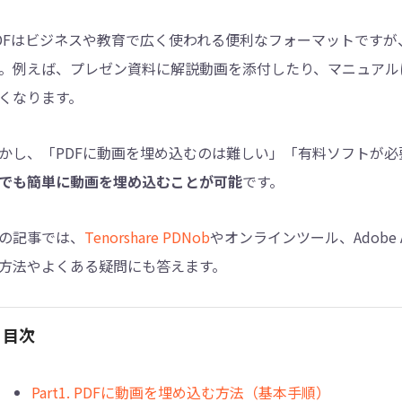
DFはビジネスや教育で広く使われる便利なフォーマットですが
4DDiG - 重複ファイル検索・削除
。例えば、プレゼン資料に解説動画を添付したり、マニュアル
Tenorshare Cleamio - Mac重複ファイル検索
くなります。
かし、「PDFに動画を埋め込むのは難しい」「有料ソフトが
でも簡単に動画を埋め込むことが可能
です。
の記事では、
Tenorshare PDNob
やオンラインツール、Adobe
方法やよくある疑問にも答えます。
目次
︎Part1. PDFに動画を埋め込む方法（基本手順）