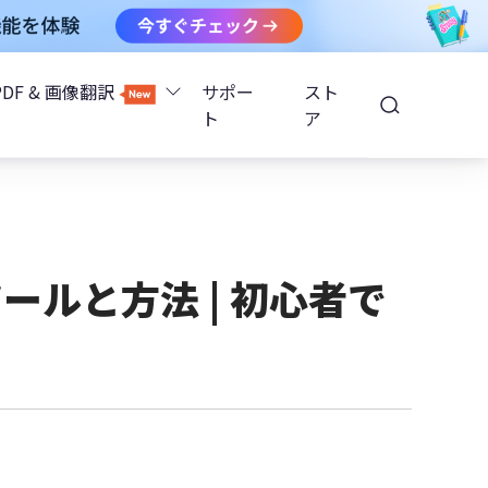
PDF & 画像翻訳
サポー
スト
ト
ア
Image Translator - AI画像翻訳
除
iOS 26
Tenorshare PDNob - AI PDF編集
高精度OCR
ョンロック解除
ールと方法 | 初心者で
PDNobオンライン
解除
NotebookLMスライド編集
ップ暗号化を解除
Tenoshare PixPretty - AIポートレート編集