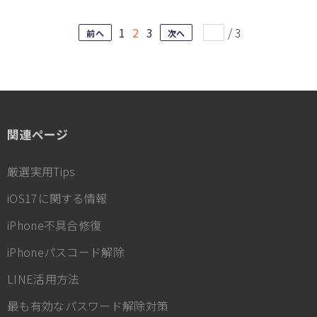
1
2
3
/
3
前へ
次へ
関連ページ
厳選実用Tips
iOS17に関する情報
iPhone不具合修復
iPhoneパスコード解除
LINE活用方法
最も有効なパスワード解除対策