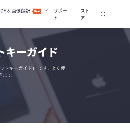
PDF & 画像翻訳
サポー
スト
ト
ア
Image Translator - AI画像翻訳
除
iOS 26
トカットキーガイド
Tenorshare PDNob - AI PDF編集
高精度OCR
ョンロック解除
ートカットキーガイド」 です。よく使
PDNobオンライン
きます。
解除
NotebookLMスライド編集
ップ暗号化を解除
Tenoshare PixPretty - AIポートレート編集