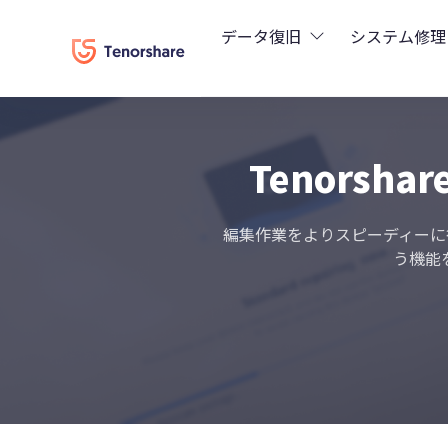
データ復旧
システム修理
UltData - iPhoneデ
Rei
Tenorsha
UltData - Android
Rei
編集作業をよりスピーディーに行いた
UltData - LINEデー
Tun
う機能
UltData - WhatsA
Wind
4DDiG - Windows
4DDiG - Macデータ復
4DDiG - 動画修復