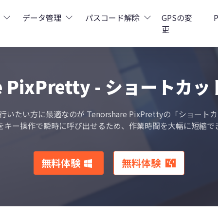
データ管理
パスコード解除
GPSの変
更
ータ復元
iCareFone - LINEデータ転送
Boot - iOS不具合修復
4uKey - iPhoneパスコード解
iOS 26
re PixPretty - ショー
データ復元
iCareFone - iPhoneデータ転送
iOS 26
Boot - Android不具合修復
4MeKey - アクティベーシ
い方に最適なのが Tenorshare PixPrettyの「ショ
タ復元
esCare - iTunes不具合修復
iCareFone - AndroidとiOS間でデータ転送
4uKey - iOSパスワード管理
をキー操作で瞬時に呼び出せるため、作業時間を大幅に短縮で
ppデータ復元
ows Boot Genius
iCareFone - WhatsAppデータ転送
4uKey - Android画面ロック
無料体験
無料体験
データ復元
Phone Mirror - 携帯画面ミラーリング
4uKey - iTunesバックア
元
iCareFone - LINEデータ転送 App
4DDiG - 重複ファイル検索・削除