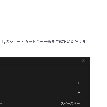
・削除
ettyのショートカットキー一覧をご確認いただけま