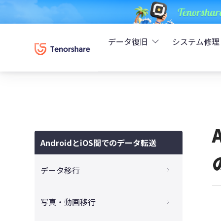
データ復旧
システム修理
UltData - iPhoneデ
Rei
UltData - Android
ReiB
UltData - LINEデータ
AndroidとiOS間でのデータ転送
Tune
UltData - WhatsAp
データ移行
Wind
4DDiG - Windowsデ
AndroidからiPhoneへの機種変更は後悔す
写真・動画移行
る？そのメリットとデメリットを解説
4DDiG - Macデータ復
【2025最新】AndroidからiPhoneにデー