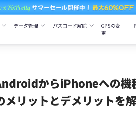
データ管理
パスコード解除
GPSの変
更
ータ復元
iCareFone - LINEデータ転送
Boot - iOS不具合修復
4uKey - iPhoneパスコード解
iOS 26
データ復元
iCareFone - iPhoneデータ転送
iOS 26
oot - Android不具合修復
4MeKey - アクティベーシ
AndroidからiPhoneへ
復元
sCare - iTunes不具合修復
iCareFone - AndroidとiOS間でデータ転送
4uKey - iOSパスワード管理
のメリットとデメリットを
pデータ復元
ows Boot Genius
iCareFone - WhatsAppデータ転送
4uKey - Android画面ロック
ータ復元
Phone Mirror - 携帯画面ミラーリング
4uKey - iTunesバックア
元
iCareFone - LINEデータ転送 App