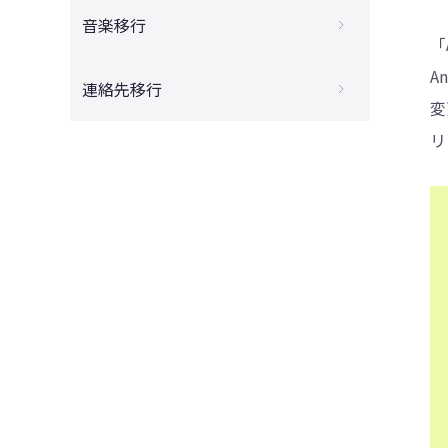
iPhoneからAndroidに写真を送る方法
タ移行はできない？!原因と対処法を解説
音楽移行
4DDiG - 動画修復
【長い動画もできる】iPhoneからAndroid
「
【最新】AndroidからiPhoneに機種変更す
へ5分以上の動画を送る方法
PC使わずAndroidからiPhoneへ音楽を送
A
る時に最初にやるべきこと
連絡先移行
る方法
【機種変更】AndroidからiPhoneに写真を
変
iPhoneからAndroidにデータを移行する方
送る方法まとめ
【最新５選】AndroidからiPhoneに電話帳
法
リ
を移行する方法まとめ
【最新】AndroidからiPhoneへのデータ移
iPhoneからAndroidに電話帳を移行できな
行アプリ｜「iOSに移行」の使い方
い場合の対処法