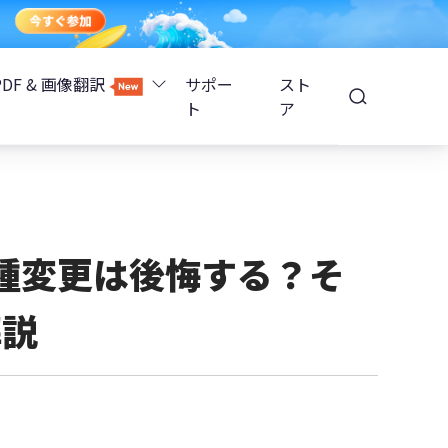
PDF & 画像翻訳
サポー
スト
ト
ア
Image Translator - AI画像翻訳
除
iOS 26
Tenorshare PDNob - AI PDF編集
高精度OCR
ョンロック解除
の機種変更は後悔する？そ
PDNobオンライン
解説
解除
NotebookLMスライド編集
ップ暗号化を解除
Tenoshare PixPretty - AIポートレート編集