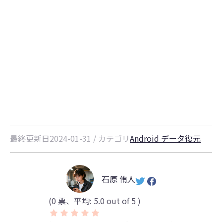
【最新】AndroidからiPhoneへの
データ移行アプリ｜「iOSに移行」
の使い方
最終更新日2024-01-31 / カテゴリ
Android データ復元
石原 侑人
(
0
票、平均:
5.0
out of 5 )