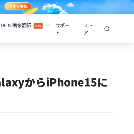
PDF & 画像翻訳
サポー
スト
ト
ア
Image Translator - AI画像翻訳
除
iOS 26
Tenorshare PDNob - AI PDF編集
高精度OCR
ョンロック解除
laxyからiPhone15に
PDNobオンライン
解除
NotebookLMスライド編集
ップ暗号化を解除
Tenoshare PixPretty - AIポートレート編集