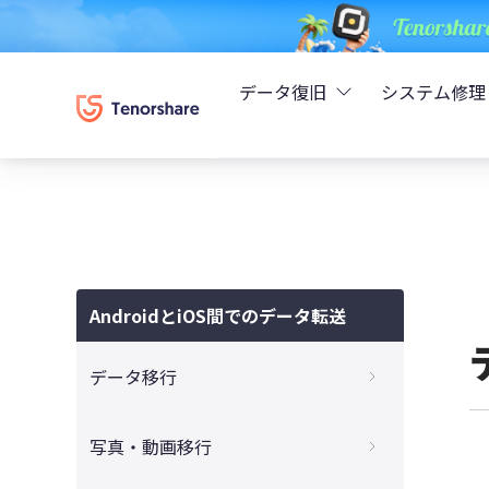
データ復旧
システム修理
UltData - iPhoneデ
Rei
UltData - Android
ReiB
UltData - LINEデータ
AndroidとiOS間でのデータ転送
Tune
UltData - WhatsAp
データ移行
Wind
4DDiG - Windowsデ
AndroidからiPhoneへの機種変更は後悔す
写真・動画移行
る？そのメリットとデメリットを解説
4DDiG - Macデータ復
【2025最新】AndroidからiPhoneにデー