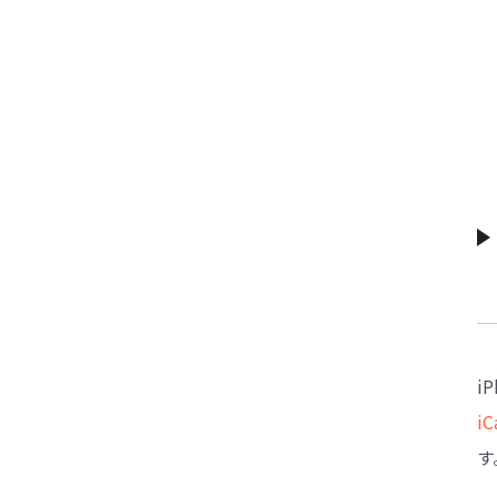
i
iC
す