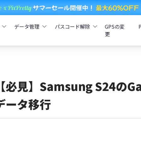
データ管理
パスコード解除
GPSの変
更
ータ復元
iCareFone - LINEデータ転送
Boot - iOS不具合修復
4uKey - iPhoneパスコード解
iOS 26
データ復元
iCareFone - iPhoneデータ転送
iOS 26
oot - Android不具合修復
4MeKey - アクティベーシ
【必見】Samsung S24のGa
復元
sCare - iTunes不具合修復
iCareFone - AndroidとiOS間でデータ転送
4uKey - iOSパスワード管理
データ移行
pデータ復元
ows Boot Genius
iCareFone - WhatsAppデータ転送
4uKey - Android画面ロック
ータ復元
Phone Mirror - 携帯画面ミラーリング
4uKey - iTunesバックア
元
iCareFone - LINEデータ転送 App