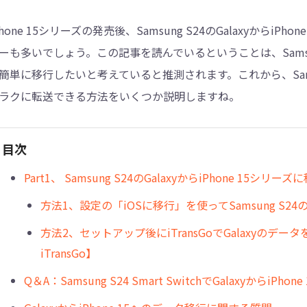
Phone 15シリーズの発売後、Samsung S24のGalaxyからiPhon
4DDiG - 重複ファイル検索・削除
ーも多いでしょう。この記事を読んでいるということは、Samsung S24のG
Tenorshare Cleamio - Mac重複ファイル検索
簡単に移行したいと考えていると推測されます。これから、Samsung
ラクに転送できる方法をいくつか説明しますね。
目次
Part1、 Samsung S24のGalaxyからiPhone 15シ
方法1、設定の「iOSに移行」を使ってSamsung S24のG
方法2、セットアップ後にiTransGoでGalaxyのデータをiP
iTransGo】
Q＆A：Samsung S24 Smart SwitchでGalaxyからiP