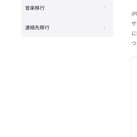
iPhoneからAndroidに写真を送る方法
タ移行はできない？!原因と対処法を解説
音楽移行
4DDiG - 動画修復
【長い動画もできる】iPhoneからAndroid
i
【最新】AndroidからiPhoneに機種変更す
へ5分以上の動画を送る方法
PC使わずAndroidからiPhoneへ音楽を送
ザ
る時に最初にやるべきこと
連絡先移行
る方法
【機種変更】AndroidからiPhoneに写真を
に
iPhoneからAndroidにデータを移行する方
送る方法まとめ
【最新５選】AndroidからiPhoneに電話帳
法
つ
を移行する方法まとめ
【最新】AndroidからiPhoneへのデータ移
iPhoneからAndroidに電話帳を移行できな
行アプリ｜「iOSに移行」の使い方
い場合の対処法