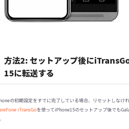
方法2: セットアップ後にiTransGo
15に転送する
Phoneの初期設定をすでに完了している場合、リセットしなけ
areFone iTransGo
を使ってiPhone15のセットアップ後でもGal
。