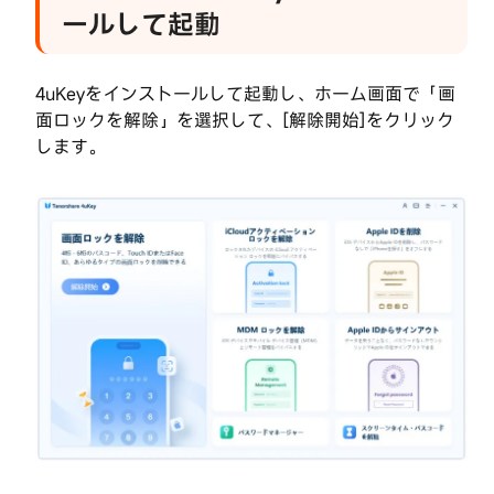
を
ールして起動
イ
ン
ス
4uKeyをインストールして起動し、ホーム画面で「画
ト
面ロックを解除」を選択して、[解除開始]をクリック
ー
します。
ル
し
て
起
動
ス
テ
ッ
プ
2：
iPhone
を
コ
Tenorshare
ン
4uKey