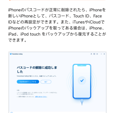
を
iPhoneのパスコードが正常に削除されたら、iPhoneを
解
新しいiPhoneとして、パスコード、Touch ID、Face
除
IDなどの再設定ができます。また、iTunesやiCloudで
す
iPhoneのバックアップを取ってある場合は、iPhone、
る
iPad、iPod touch をバックアップから復元することが
方
できます。
法
MDM
ロ
ッ
ク
を
バ
イ
パ
ス
す