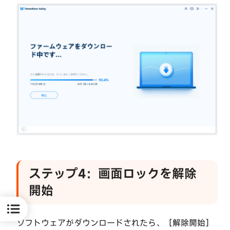
功
失
わ
ず
に
Apple
ID
か
ら
サ
イ
ン
ア
ウ
ト
ステップ4：画面ロックを解除
す
開始
る
iPhone・
ソフトウェアがダウンロードされたら、［解除開始］