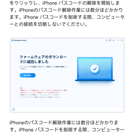
iPad
をクリックし、iPhone パスコードの解除を開始しま
で
す。iPhoneのパスコード解除作業には数分ほどかかり
パ
ます。iPhone パスコードを削除する間、コンピュータ
ス
ーとの接続を切断しないでください。
ワ
ー
ド
を
表
示
す
る
方
法
Apple
ID
を
iPhoneのパスコード解除作業には数分ほどかかりま
削
す。iPhone パスコードを削除する間、コンピューター