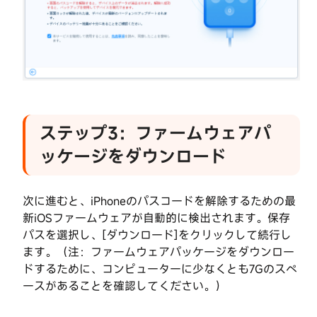
ッ
ケ
ク
ー
を
ジ
解
を
除
ダ
す
ウ
る
ン
ロ
ステップ3：ファームウェアパ
ー
パ
ド
ッケージをダウンロード
ス
ワ
ス
ー
テ
次に進むと、iPhoneのパスコードを解除するための最
ド
ッ
新iOSファームウェアが自動的に検出されます。保存
な
プ
パスを選択し、[ダウンロード]をクリックして続行し
4：
し
画
ます。（注：ファームウェアパッケージをダウンロー
で
面
ドするために、コンピューターに少なくとも7Gのスペ
ア
ロ
ースがあることを確認してください。）
ク
ッ
テ
ク