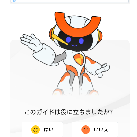
る
方
法
今
す
ぐ
購
入
今
す
ぐ
購
入
このガイドは役に立ちましたか？
はい
いいえ