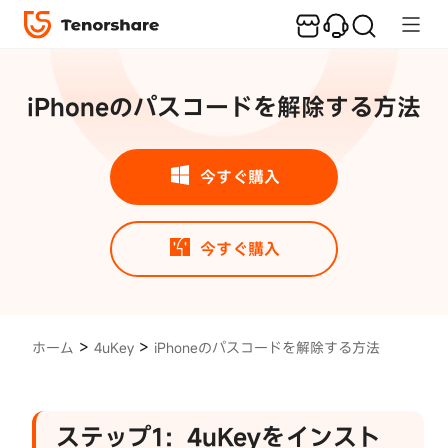
Tenorshare
4uKey 使い
iPhoneのパスコードを解除する方法
方
iPhone
のパス
今すぐ購入
コード
を解除
する方
今すぐ購入
法
ス
>
>
ホーム
4uKey
iPhoneのパスコードを解除する方法
テ
ッ
プ
1：
ステップ1：4uKeyをインスト
4uKey