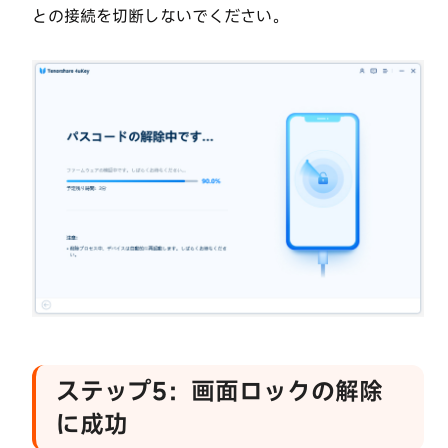
除
との接続を切断しないでください。
す
る
方
法
ス
ク
リ
ー
ン
タ
イ
ム・
パ
ス
ステップ5：画面ロックの解除
コ
ー
に成功
ド