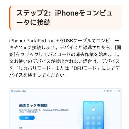
ピ
概
ュ
ステップ2：iPhoneをコンピュ
要
ー
タ
ータに接続
脱
に
接
獄
続
な
iPhone/iPad/iPod touchをUSBケーブルでコンピュー
し
タやMacに接続します。デバイスが認識されたら、[開
ス
で
始]をクリックしてパスコードの消去作業を始めます。
テ
ア
※お使いのデバイスが検出されない場合は、デバイス
ッ
ク
を「リカバリモード」または「DFUモード」にしてデ
プ
テ
3：
バイスを検出してください。
フ
ィ
ァ
ベ
ー
ー
ム
シ
ウ
ョ
ェ
ン
ア
ロ
パ
ッ