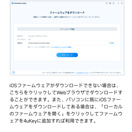
ィ
を
ベ
解
除
ー
開
シ
始
ョ
ン
ス
ロ
テ
ッ
ッ
プ
ク
5：
を
画
解
面
除
ロ
iOSファームウェアがダウンロードできない場合は、
す
ッ
こちらをクリックしてWebブラウザでダウンロードす
る
ク
ることができます。また、パソコンに既にiOSファー
の
ムウェアをダウンロードしてある場合は、「ローカル
解
デ
のファームウェアを開く」をクリックしてファームウ
除
ー
ェアを4uKeyに追加すれば利用できます。
に
タ
成
を