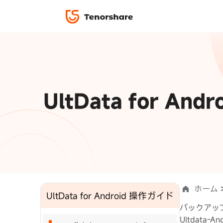
ロック解除と修復
データ復元
ReiBoot-i
ダウンロ
修復＆復元
ReiBoot-An
4DDiG-Win
PDF＆AI
4DDiG-Ma
·iOS 27ダウングレード
·iPhone間 連絡先
無料キャンペーン
UltData for 
·リカバリーモード設定
·iTunes写真復元
データ転送
·「制限を無視」非表示
·iPhone音楽取り
iCareFone
7日間無
パスコード解除
iPhoneバックアップ＆転送ソフト「iCareF
動画ガイド
絡先など20種以上のデータを高速バックア
便利ツール
最も充実したチュートリアル動画をご提供
00
02
35
41
天
時
分
秒
ホーム
UltData for Android 操作ガイド
バックアッ
Ultdat