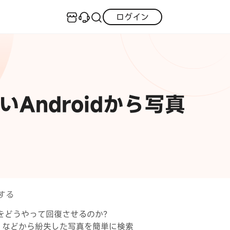
ログイン
センター
実用的なコツ
·iOS 27ダウングレード
iOS不具合修復
GPS変更・偽装
·iPhoneリンゴループ
ないAndroidから写真
·消えた写真の復元
iOS 27活用法
iPhoneロック解除
·LINEメッセージの復元
itunes-error
iPhone写真
PDF変換
iPhone・Android写真復元
iOS 26活用法
する
すべて
チュートリアルをご提供
真をどうやって回復させるのか？
plus などから紛失した写真を簡単に検索