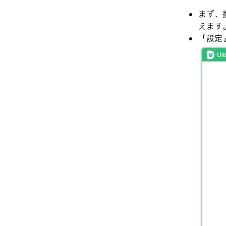
まず、
えます
「設定