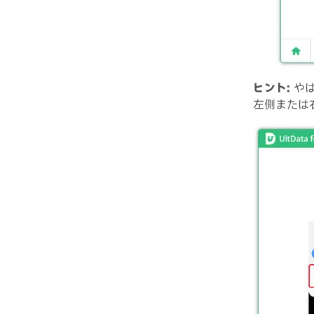
ヒント:
やは
左側または