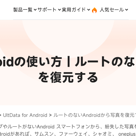
製品一覧
サポート
実用ガイド
人気セール
無料キャンペーン
１個買えば、１個無料！
と転送
OS システム修復
ードセンター
位置情報変更
UltData-iPhone データ復元
会社概要
記事分類
サポート
iOS27
iOS 27
droid システム修復
UltData-Android データ復元
dows データ復元
UltData-LINE データ復元
c データ復元
UltData-WhatsApp データ復元
iPhoneデータ復元
コピー
·位置情報ごまかす
最新版
Androidの使い方｜ルートの
·家でポケモンを遊ぶ
LINEデータ復元
込み方
·Whoo位置情報をオフ
料体験
実施中
Android データ復元
を復元する
PDF編集
one」で、LINE・写真・連
動画を見る
ップ＆転送！
iCloudデータ復元
>
UltData for Android
>
ルートのないAndroidから写真を復元
実用ガイド
最も実践的な詳細
プやルートがないAndroid スマートフォンから、紛失した写
a-Androidがあれば、サムスン、ファーウェイ、シャオミ、 one