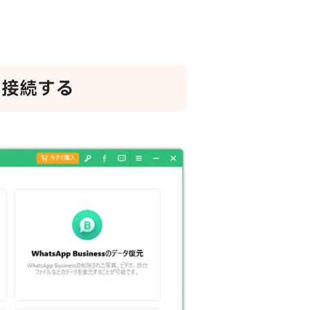
に接続する
。