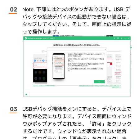
Google
Note. 下部には2つのボタンがあります。USB デ
ド
バッグや接続デバイスの起動ができない場合は、
ラ
タップしてください。そして、画面上の指示に従
イ
って操作します。
ブ
の
デ
ー
タ
を
復
元
今
す
USBデバッグ機能をオンにすると、デバイス上で
ぐ
許可が必要になります。デバイス画面にウィンド
購
入
今
ウがポップアップされたら、「許可」をクリック
す
するだけです。ウィンドウが表示されない場合
ぐ
購
は、プログラム上の「再表示」をクリックしま