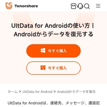
UltData
for
Android
UltData for Androidの使い方｜
操作ガイ
Androidからデータを復元する
ド
Android
からデ
ータを
今すぐ購入
復元
Step1：
今すぐ購入
お
使
い
の
Android
>
>
ホーム
UltData for Android
Androidからデータを復元
デ
バ
UltData for Androidは、連絡先、メッセージ、通話記
イ