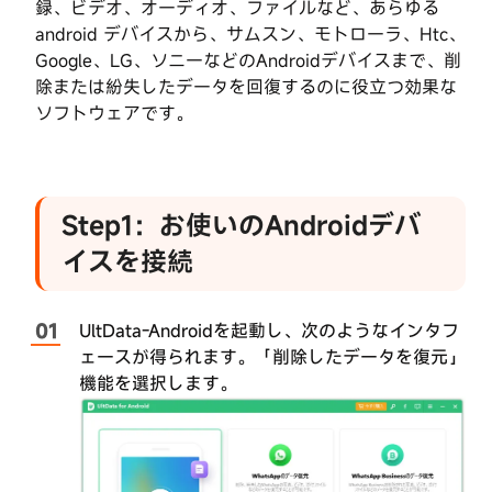
録、ビデオ、オーディオ、ファイルなど、あらゆる
ス
android デバイスから、サムスン、モトローラ、Htc、
を
Google、LG、ソニーなどのAndroidデバイスまで、削
接
続
除または紛失したデータを回復するのに役立つ効果な
ソフトウェアです。
Step2：
USB
デ
バ
Step1：お使いのAndroidデバ
ッ
グ
イスを接続
を
有
効
UltData-Androidを起動し、次のようなインタフ
に
ェースが得られます。「削除したデータを復元」
す
機能を選択します。
る
Root
化
Step3：
な
ス
し
キ