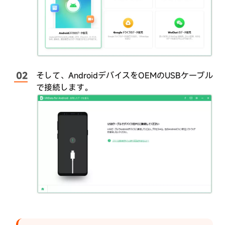
で
ャ
Android
ン
し
か
始
ら
め
削
て
除
さ
そして、AndroidデバイスをOEMのUSBケーブル
Step4：
れ
Android
で接続します。
た
で
削
写
除
真
し
を
た
復
デ
元
ー
タ
WhatsApp
の
プ
デ
レ
ー
ビ
タ
ュ