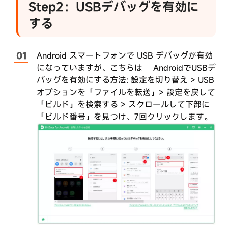
Step2：USBデバッグを有効に
を
ー
復
と
する
元
復
元
WeChat
Android スマートフォンで USB デバッグが有効
履
になっていますが、こちらは
AndroidでUSBデ
歴
バッグを有効にする方法
: 設定を切り替え > USB
を
オプションを「ファイルを転送」> 設定を戻して
復
「ビルド」を検索する > スクロールして下部に
元
「ビルド番号」を見つけ、7回クリックします。
WhatsApp
Business
履
歴
を
復
元