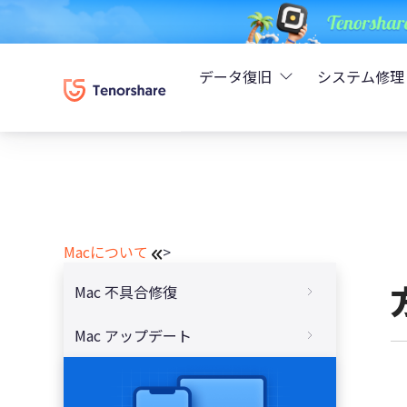
データ復旧
システム修理
UltData - iPhoneデ
Rei
UltData - Android
ReiB
Macについて
>
UltData - LINEデータ
Tune
Mac 不具合修復
UltData - WhatsAp
Wind
MacBookが起動しない？画面が真っ暗にな
Mac アップデート
4DDiG - Windowsデ
った時の対処法
macOS インストールが進まない時の対処
4DDiG - Macデータ復
法