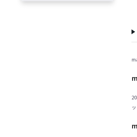
m
m
2
ッ
m