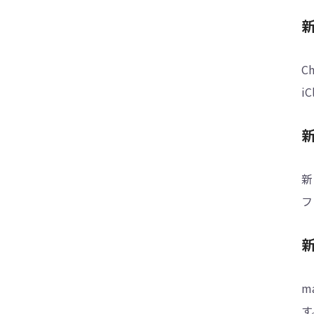
新
C
i
新
フ
m
す