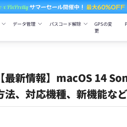
データ管理
パスコード解除
GPSの変
更
ータ復元
iCareFone - LINEデータ転送
Boot - iOS不具合修復
4uKey - iPhoneパスコード解
iOS 26
データ復元
iCareFone - iPhoneデータ転送
iOS 26
oot - Android不具合修復
4MeKey - アクティベーシ
【最新情報】macOS 14 S
復元
sCare - iTunes不具合修復
iCareFone - AndroidとiOS間でデータ転送
4uKey - iOSパスワード管理
方法、対応機種、新機能な
pデータ復元
ows Boot Genius
iCareFone - WhatsAppデータ転送
4uKey - Android画面ロック
ータ復元
Phone Mirror - 携帯画面ミラーリング
4uKey - iTunesバックア
元
iCareFone - LINEデータ転送 App