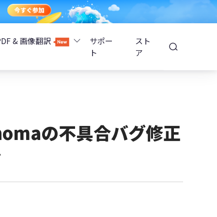
PDF & 画像翻訳
サポー
スト
ト
ア
Image Translator - AI画像翻訳
除
iOS 26
Tenorshare PDNob - AI PDF編集
高精度OCR
ョンロック解除
onomaの不具合バグ修正
PDNobオンライン
ど
解除
NotebookLMスライド編集
ップ暗号化を解除
Tenoshare PixPretty - AIポートレート編集