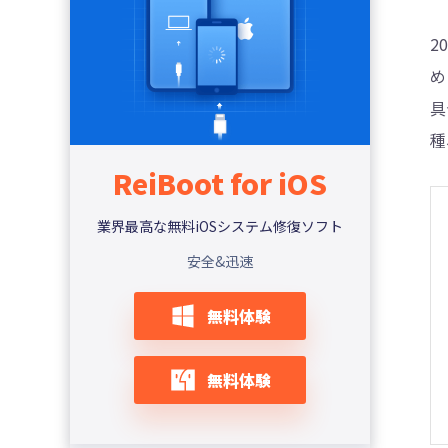
【7選】macOSを再インストールできない
4DDiG - 動画修復
時の対処法
2
め
【2023年】MacOSのアップデートが終わら
ない時の原因と対処法
具
種
ReiBoot for iOS
業界最高な無料iOSシステム修復ソフト
安全&迅速
無料体験
無料体験