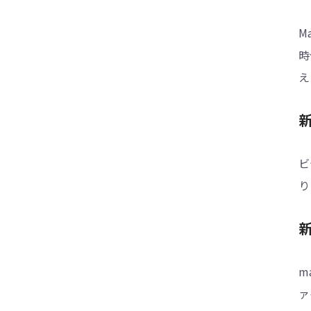
M
時
え
ビ
り
新
m
ァ