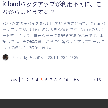
iCloudバックアップが利用不可に、こ
れからはどうする？
iOS 8以前のデバイスを使用している方にとって、iCloudバ
ックアップが利用不可のは大きな悩みです。Appleのサポ
ート終了により、重要なデータを守る方法が必要です。本
記事では、その解決策、さらに代替バックアップツールに
ついて詳しくご紹介します。
Posted by
石原 侑人
2024-11-20 11:18:05
1
2
3
4
5
6
7
8
9
10
/
16
前へ
次へ