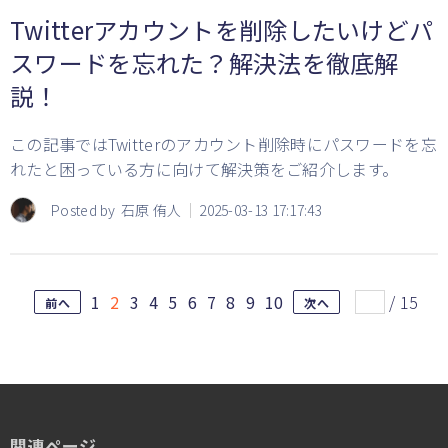
Twitterアカウントを削除したいけどパ
スワードを忘れた？解決法を徹底解
説！
この記事ではTwitterのアカウント削除時にパスワードを忘
れたと困っている方に向けて解決策をご紹介します。
Posted by
石原 侑人
2025-03-13 17:17:43
1
2
3
4
5
6
7
8
9
10
/
15
前へ
次へ
関連ページ