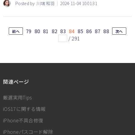
Posted by
川端 和羽
2024-11-04 10:01:31
79
80
81
82
83
84
85
86
87
88
前へ
次へ
/
291
関連ページ
厳選実用Tips
iOS17に関する情報
iPhone不具合修復
iPhoneパスコード解除