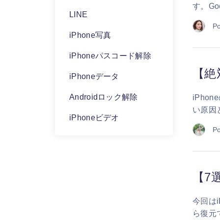
す。G
LINE
Po
iPhone写真
iPhoneパスコード解除
【絶
iPhoneデータ
Androidロック解除
iPh
い原因
iPhoneビデオ
Po
【7
今回は
ら復元