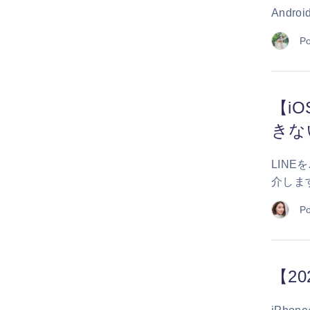
And
Po
【i
きな
LIN
介しま
Po
【2