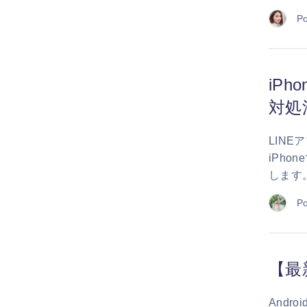
Po
iP
対処
LIN
iPh
します
Po
【最
And