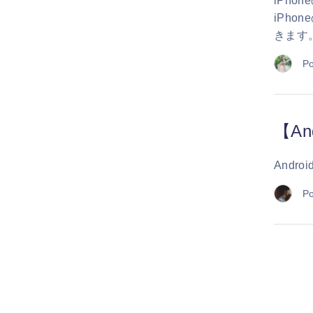
iPh
iPh
きます
Po
【A
And
Po