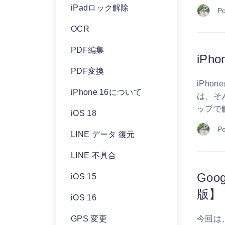
iPadロック解除
Po
OCR
PDF編集
iP
PDF変換
iPh
iPhone 16について
は、そ
ップで
iOS 18
Po
LINE データ 復元
LINE 不具合
Go
iOS 15
版】
iOS 16
GPS 変更
今回は、