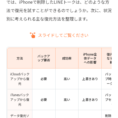
では、iPhoneで削除したLINEトークは、どのような方
法で復元を試すことができるのでしょうか。次に、状況
別に考えられる主な復元方法を整理します。
スライドしてご覧ください
iPhone全
復元可
バックア
方法
成功率
体データ
なデー
ップ要否
への影響
範囲
iCloudバック
バックア
アップから復
必要
高い
上書きあり
プ時点の
元
ーク履
iTunesバック
バックア
アップから復
必要
高い
上書きあり
プセット
元
体
データ復元ソ
削除され