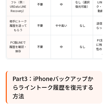
フト（例：
なし（選択
LINEト
不要
中
UltData LINE
復元可能）
ク・写真
Recovery）
動画な
相手にトーク
送信して
履歴を送って
不要
やや高い
なし
らった履
もらう
PC版LI
PC版LINEで
に残る可
履歴を確認・
不要
中
なし
性のある
保存
歴
Part3：iPhoneバックアップか
らライントーク履歴を復元する
方法