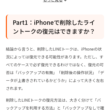
ライントークを復元する
方法2．相手にLINEのトーク履歴を送ってもらう
方法3．PC版LINEでトーク履歴を確認する
Part1：iPhoneで削除したライ
Part5：LINEトーク履歴をどうしても復
ントークの復元はできますか？
元したい場合のよくある質問
結論から言うと、削除したLINEトークは、iPhoneの状
況によっては復元できる可能性があります。ただし、す
べてのケースで必ず復元できるわけではなく、復元の可
否は「バックアップの有無」「削除後の操作状況」「デ
ータが上書きされているかどうか」によって大きく左右
されます。
削除したLINEトークの復元方法は、大きく分けて「バ
ックアップを利用する方法」と「バックアップなしで確