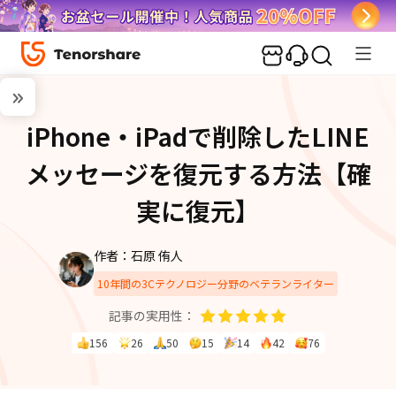
iPhone・iPadで削除したLINE
メッセージを復元する方法【確
実に復元】
作者：石原 侑人
10年間の3Cテクノロジー分野のベテランライター
記事の実用性：
156
26
50
15
14
42
76