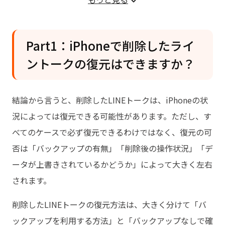
ライントークを復元する
方法2．相手にLINEのトーク履歴を送ってもらう
方法3．PC版LINEでトーク履歴を確認する
Part1：iPhoneで削除したライ
Part5：LINEトーク履歴をどうしても復
ントークの復元はできますか？
元したい場合のよくある質問
結論から言うと、削除したLINEトークは、iPhoneの状
況によっては復元できる可能性があります。ただし、す
べてのケースで必ず復元できるわけではなく、復元の可
否は「バックアップの有無」「削除後の操作状況」「デ
ータが上書きされているかどうか」によって大きく左右
されます。
削除したLINEトークの復元方法は、大きく分けて「バ
ックアップを利用する方法」と「バックアップなしで確