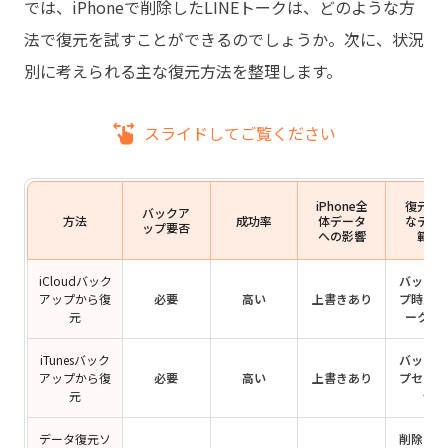
では、iPhoneで削除したLINEトークは、どのような方
法で復元を試すことができるのでしょうか。次に、状況
別に考えられる主な復元方法を整理します。
スライドしてご覧ください
iPhone全
復元可
バックア
方法
成功率
体データ
なデー
ップ要否
への影響
範囲
iCloudバック
バックア
アップから復
必要
高い
上書きあり
プ時点の
元
ーク履
iTunesバック
バックア
アップから復
必要
高い
上書きあり
プセット
元
体
データ復元ソ
削除され