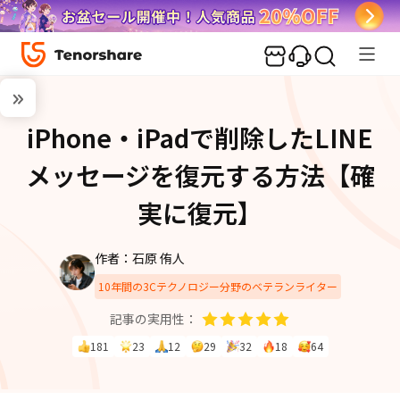
iPhone・iPadで削除したLINE
メッセージを復元する方法【確
実に復元】
作者：石原 侑人
10年間の3Cテクノロジー分野のベテランライター
記事の実用性：
181
23
12
29
32
18
64