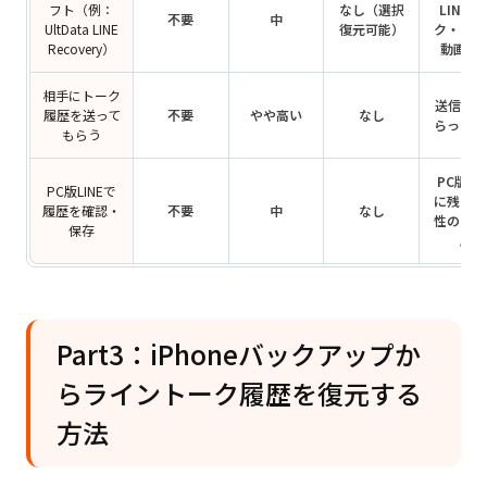
フト（例：
なし（選択
LINEト
不要
中
UltData LINE
復元可能）
ク・写真
Recovery）
動画な
相手にトーク
送信して
履歴を送って
不要
やや高い
なし
らった履
もらう
PC版LI
PC版LINEで
に残る可
履歴を確認・
不要
中
なし
性のある
保存
歴
Part3：iPhoneバックアップか
らライントーク履歴を復元する
方法